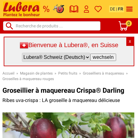
DE
|
FR
0
X
Bienvenue à Lubera®, en Suisse
Accueil
»
Magasin de plantes
»
Petits fruits
»
Groseilliers à maquereau
»
Groseilles à maquereau rouges
Groseillier à maquereau Crispa® Darling
Ribes uva-crispa : LA groseille à maquereau délicieuse