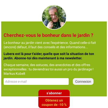
Cherchez-vous le bonheur dans le jardin ?
Le bonheur au jardin vient avec l'expérience. Quand celle-ci fait
(encore) défaut, il faut des conseils et des informations...
Lubera est là pour t'aider, quelle que soit la situation de ton
jardin. Abonne-toi dès maintenant à ma newsletter.
Chaque semaine, des astuces, des anecdotes et des offres
exceptionnelles : tu deviendras toi aussi un pro du jardinage !
Markus Kobelt
s’abonner
Obtenez un
coupon de -10 %