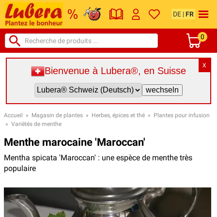
DE
|
FR
0
X
Bienvenue à Lubera®, en Suisse
Accueil
»
Magasin de plantes
»
Herbes, épices et thé
»
Plantes pour infusion
»
Variétés de menthe
Menthe marocaine 'Maroccan'
Mentha spicata 'Maroccan' : une espèce de menthe très
populaire