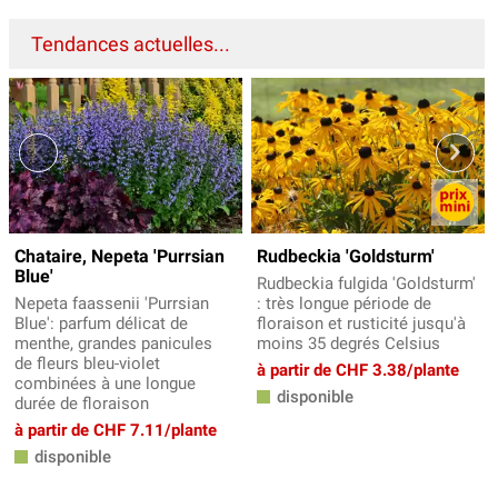
Tendances actuelles...
Chataire, Nepeta 'Purrsian
Rudbeckia 'Goldsturm'
Blue'
Rudbeckia fulgida 'Goldsturm'
Nepeta faassenii 'Purrsian
: très longue période de
Blue': parfum délicat de
floraison et rusticité jusqu'à
menthe, grandes panicules
moins 35 degrés Celsius
de fleurs bleu-violet
à partir de CHF 3.38/plante
combinées à une longue
disponible
durée de floraison
à partir de CHF 7.11/plante
disponible