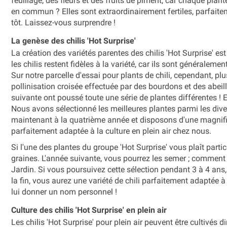
feuillage, des fleurs et des fruits de piment, car chaque plan
en commun ? Elles sont extraordinairement fertiles, parfaiteme
tôt. Laissez-vous surprendre !
La genèse des chilis 'Hot Surprise'
La création des variétés parentes des chilis 'Hot Surprise' 
les chilis restent fidèles à la variété, car ils sont généralem
Sur notre parcelle d'essai pour plants de chili, cependant, p
pollinisation croisée effectuée par des bourdons et des abeill
suivante ont poussé toute une série de plantes différentes ! 
Nous avons sélectionné les meilleures plantes parmi les div
maintenant à la quatrième année et disposons d'une magnifique
parfaitement adaptée à la culture en plein air chez nous.
Si l'une des plantes du groupe 'Hot Surprise' vous plaît parti
graines. L'année suivante, vous pourrez les semer ; comment 
Jardin. Si vous poursuivez cette sélection pendant 3 à 4 ans
la fin, vous aurez une variété de chili parfaitement adaptée 
lui donner un nom personnel !
Culture des chilis 'Hot Surprise' en plein air
Les chilis 'Hot Surprise' pour plein air peuvent être cultivés 