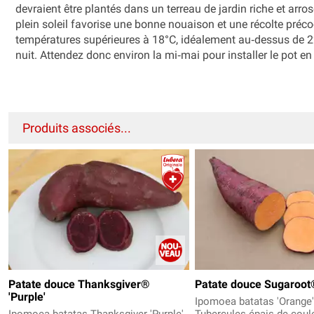
devraient être plantés dans un terreau de jardin riche et ar
plein soleil favorise une bonne nouaison et une récolte préc
températures supérieures à 18°C, idéalement au‑dessus de 22
nuit. Attendez donc environ la mi‑mai pour installer le pot en 
Produits associés...
Patate douce Thanksgiver®
Patate douce Sugaroot
'Purple'
Ipomoea batatas 'Orange'
Ipomoea batatas Thanksgiver 'Purple'
Tubercules épais de coul