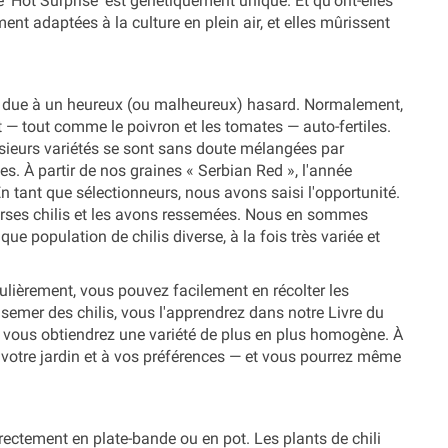
te 'Hot Surprise' est génétiquement unique. Et qu'ont-elles
nt adaptées à la culture en plein air, et elles mûrissent
est due à un heureux (ou malheureux) hasard. Normalement,
ent — tout comme le poivron et les tomates — auto-fertiles.
lusieurs variétés se sont sans doute mélangées par
es. À partir de nos graines « Serbian Red », l'année
En tant que sélectionneurs, nous avons saisi l'opportunité.
erses chilis et les avons ressemées. Nous en sommes
 population de chilis diverse, à la fois très variée et
culièrement, vous pouvez facilement en récolter les
semer des chilis, vous l'apprendrez dans notre Livre du
, vous obtiendrez une variété de plus en plus homogène. À
à votre jardin et à vos préférences — et vous pourrez même
directement en plate-bande ou en pot. Les plants de chili