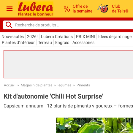
Offre de
Club
la semaine
de Tells®
Nouveautés
2026!
Lubera Créations
PRIX MINI
Idées de jardinage
Plantes d'intérieur
Terreau
Engrais
Accessoires
Accueil
»
Magasin de plantes
»
légumes
»
Piments
Kit d'autonomie 'Chili Hot Surprise'
Capsicum annuum - 12 plants de piments vigoureux – formes et