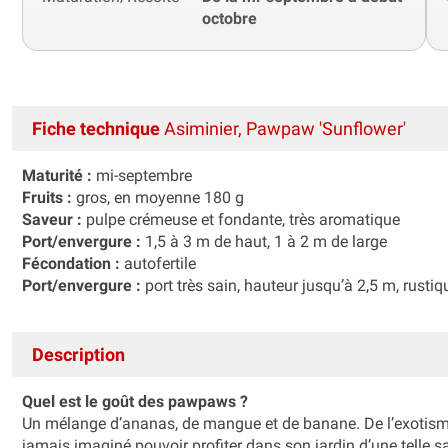
octobre
Fiche technique
Asiminier, Pawpaw 'Sunflower'
Maturité :
mi-septembre
Fruits :
gros, en moyenne 180 g
Saveur :
pulpe crémeuse et fondante, très aromatique
Port/envergure :
1,5 à 3 m de haut, 1 à 2 m de large
Fécondation :
autofertile
Port/envergure :
port très sain, hauteur jusqu’à 2,5 m, rustiq
Description
Quel est le goût des pawpaws ?
Un mélange d’ananas, de mangue et de banane. De l’exotisme 
jamais imaginé pouvoir profiter dans son jardin d’une telle s