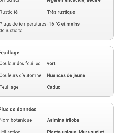
pH du sol
légèrement acide, neutre
Rusticité
Très rustique
Plage de températures
-16 °C et moins
de rusticité
Feuillage
Couleur des feuilles
vert
Couleurs d’automne
Nuances de jaune
Feuillage
Caduc
Plus de données
Nom botanique
Asimina triloba
Utilisation
Plante unique, Murs sud et