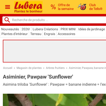
Offre de
Club
la semaine
de Tells®
Nouveautés
2026!
Lubera Créations
PRIX MINI
Idées de jardinage
Plantes d'intérieur
Terreau
Engrais
Accessoires
Accueil
»
Magasin de plantes
»
Arbres fruitiers
»
Asiminier, Pawpaw, banane i
Asiminier, Pawpaw 'Sunflower'
Asimina triloba 'Sunflower' : Pawpaw = banane indienne = l'exo