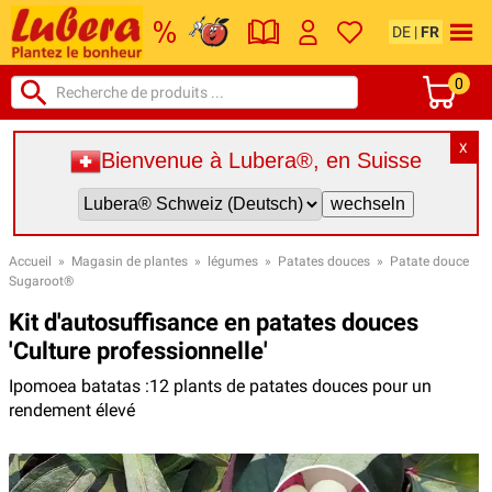
DE
|
FR
0
X
Bienvenue à Lubera®, en Suisse
Accueil
»
Magasin de plantes
»
légumes
»
Patates douces
»
Patate douce
Sugaroot®
Kit d'autosuffisance en patates douces
'Culture professionnelle'
Ipomoea batatas :12 plants de patates douces pour un
rendement élevé