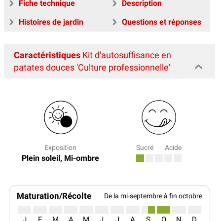
Fiche technique
Description
Histoires de jardin
Questions et réponses
Caractéristiques
Kit d'autosuffisance en
patates douces 'Culture professionnelle'
Exposition
Sucré
Acide
Plein soleil, Mi-ombre
Maturation/Récolte
De la mi-septembre à fin octobre
J
F
M
A
M
J
J
A
S
O
N
D