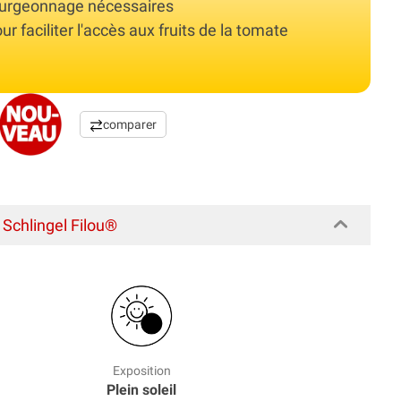
ourgeonnage nécessaires
r faciliter l'accès aux fruits de la tomate
comparer
chlingel Filou®
Exposition
Plein soleil