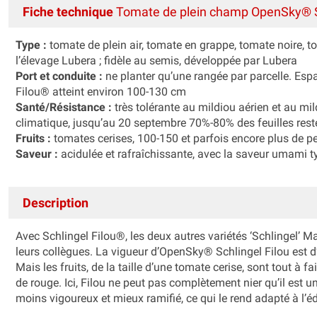
Fiche technique
Tomate de plein champ OpenSky® S
Type :
tomate de plein air, tomate en grappe, tomate noire, t
l’élevage Lubera ; fidèle au semis, développée par Lubera
Port et conduite :
ne planter qu’une rangée par parcelle. Es
Filou® atteint environ 100-130 cm
Santé/Résistance :
très tolérante au mildiou aérien et au mild
climatique, jusqu’au 20 septembre 70%-80% des feuilles rest
Fruits :
tomates cerises, 100-150 et parfois encore plus de p
Saveur :
acidulée et rafraîchissante, avec la saveur umami 
Description
Avec Schlingel Filou®, les deux autres variétés ‘Schlingel’ M
leurs collègues. La vigueur d’OpenSky® Schlingel Filou est d’
Mais les fruits, de la taille d’une tomate cerise, sont tout à fa
de rouge. Ici, Filou ne peut pas complètement nier qu’il est
moins vigoureux et mieux ramifié, ce qui le rend adapté à l’