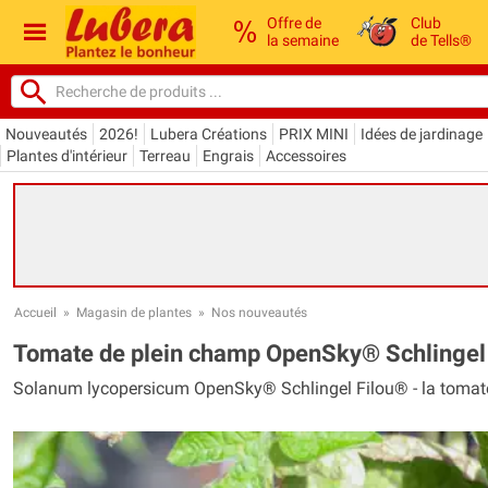
Offre de
Club
la semaine
de Tells®
Nouveautés
2026!
Lubera Créations
PRIX MINI
Idées de jardinage
Plantes d'intérieur
Terreau
Engrais
Accessoires
Accueil
»
Magasin de plantes
»
Nos nouveautés
Tomate de plein champ OpenSky® Schlingel
Solanum lycopersicum OpenSky® Schlingel Filou® - la tomate en 