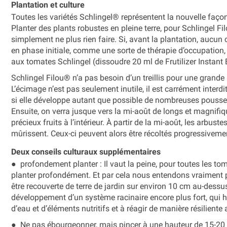
Plantation et culture
Toutes les variétés Schlingel® représentent la nouvelle façon
Planter des plants robustes en pleine terre, pour Schlingel 
simplement ne plus rien faire. Si, avant la plantation, aucun
en phase initiale, comme une sorte de thérapie d’occupation,
aux tomates Schlingel (dissoudre 20 ml de Frutilizer Instant B
Schlingel Filou® n’a pas besoin d’un treillis pour une grande r
L’écimage n’est pas seulement inutile, il est carrément inter
si elle développe autant que possible de nombreuses pousses
Ensuite, on verra jusque vers la mi-août de longs et magnifi
précieux fruits à l’intérieur. À partir de la mi-août, les arbus
mûrissent. Ceux-ci peuvent alors être récoltés progressiveme
Deux conseils culturaux supplémentaires
● profondement planter : Il vaut la peine, pour toutes les t
planter profondément. Et par cela nous entendons vraiment p-r
être recouverte de terre de jardin sur environ 10 cm au-dessus
développement d’un système racinaire encore plus fort, qui h
d’eau et d’éléments nutritifs et à réagir de manière résilient
● Ne pas ébourgeonner, mais pincer à une hauteur de 15-20 