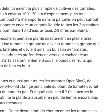
 définitivement la plus simple de cultiver des tomates.
Filou à environ 100-120 cm d’espacement, puis tout
 compost n’a été apporté dans la parcelle, on peut surtout
 apporter encore un engrais liquide toutes les 2 semaines
loom dans 10 l d’eau, arroser, 2-3 litres par plant).
écolte et peut être planté directement en pleine terre.
dit. Une tomate en grappe ne devient tomate en grappe que
 latérales et devient ainsi un buisson de tomates.
ques arbustes profondément verts qui cachent leurs
tes s’affaisseront lentement sous le poids des fruits qui
nt de bas en haut.
omates et aussi pour toutes les tomates OpenSky®, de
-o-f-o-n-d : la tige principale du plant de tomate devrait
 du bord du pot. Et à quoi cela sert-il ? Cela permet le
abilite la plante à absorber en peu de temps encore plus
e aux menaces.
cm : On ne devrait jamais ébourgeonner les tomates en