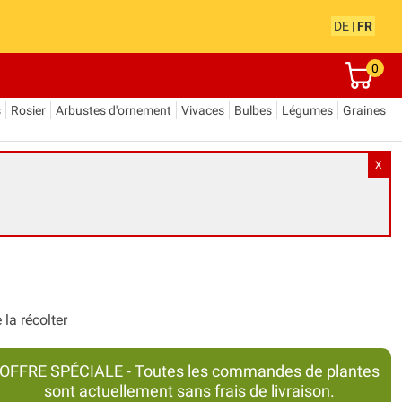
DE
|
FR
0
s
Rosier
Arbustes d'ornement
Vivaces
Bulbes
Légumes
Graines
X
la récolter
OFFRE SPÉCIALE - Toutes les commandes de plantes
sont actuellement sans frais de livraison.