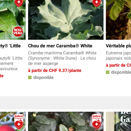
y® 'Little
Chou de mer Caramba® White
Véritable p
Crambe maritima Caramba® White
Eutrema japon
ty® 'Little
(Synonyme : White Dune) : Le chou
japonais nob
êmement
de mer asperge
à partir de 
savoureux
à partir de CHF 9.37/plante
disponibl
te
disponible