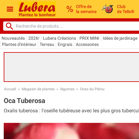
Offre de
Club
la semaine
de Tells®
Nouveautés
2026!
Lubera Créations
PRIX MINI
Idées de jardinage
Plantes d'intérieur
Terreau
Engrais
Accessoires
Accueil
»
Magasin de plantes
»
légumes
»
Ocas du Pérou
Oca Tuberosa
Oxalis tuberosa : l'oseille tubéreuse avec les plus gros tubercu