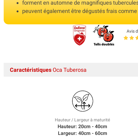
forment en automne de magnifiques tubercules 
peuvent également être dégustés frais comme 
Avis d
Caractéristiques
Oca Tuberosa
Hauteur / Largeur à maturité
Hauteur: 20cm - 40cm
Largeur: 40cm - 60cm