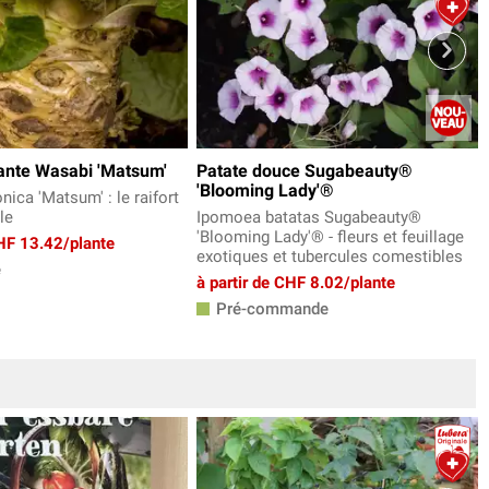
lante Wasabi 'Matsum'
Patate douce Sugabeauty®
'Blooming Lady'®
ica 'Matsum' : le raifort
le
Ipomoea batatas Sugabeauty®
'Blooming Lady'® - fleurs et feuillage
CHF 13.42/plante
exotiques et tubercules comestibles
e
à partir de CHF 8.02/plante
Pré-commande