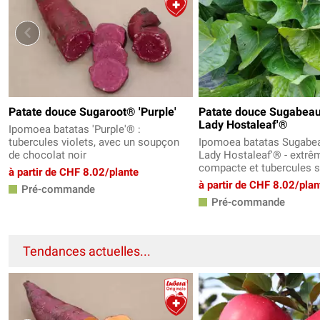
Patate douce Sugaroot® 'Purple'
Patate douce Sugabeaut
Lady Hostaleaf'®
Ipomoea batatas 'Purple'® :
tubercules violets, avec un soupçon
Ipomoea batatas Sugabeau
de chocolat noir
Lady Hostaleaf'® - extr
compacte et tubercules 
à partir de CHF 8.02/plante
à partir de CHF 8.02/plan
Pré-commande
Pré-commande
Tendances actuelles...