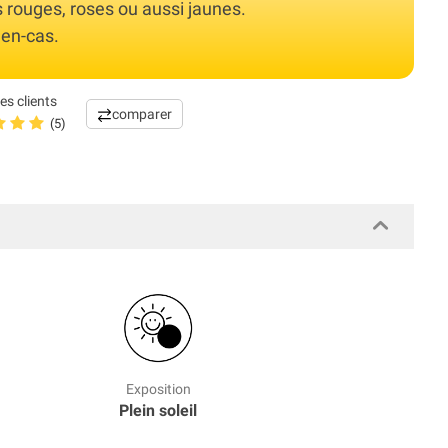
rouges, roses ou aussi jaunes.
en-cas.
es clients
comparer
(5)
Exposition
Plein soleil