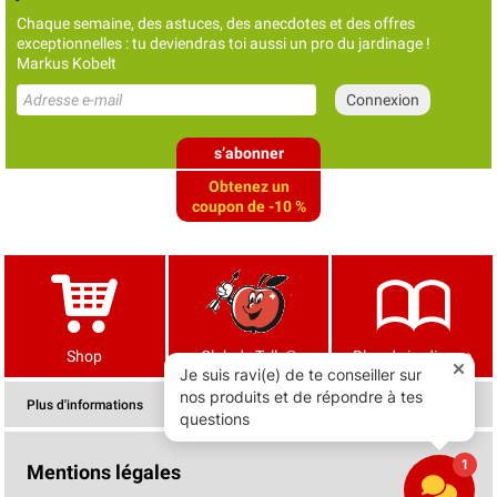
Chaque semaine, des astuces, des anecdotes et des offres
exceptionnelles : tu deviendras toi aussi un pro du jardinage !
Markus Kobelt
s’abonner
Obtenez un
coupon de -10 %
Shop
Club de Tells®
Blog de jardinage
Plus d'informations
Mentions légales