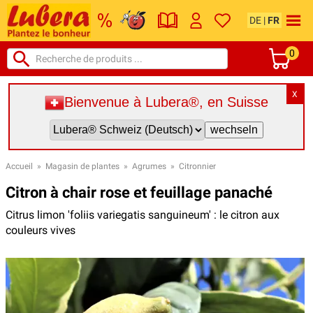
DE
|
FR
0
X
Bienvenue à Lubera®, en Suisse
Accueil
»
Magasin de plantes
»
Agrumes
»
Citronnier
Citron à chair rose et feuillage panaché
Citrus limon 'foliis variegatis sanguineum' : le citron aux
couleurs vives