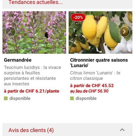
Tendances actuelles...
-20%
Germandrée
Citronnnier quatre saisons
'Lunario'
Teucrium lucidrys : la vivace
surprise à feuilles
Citrus limon 'Lunario' : le
persistantes et résistante
citron classique
aux insectes
à partir de CHF 45.52
à partir de CHF 6.21/plante
au lieu de CHF 56.90
disponible
disponible
Avis des clients (4)