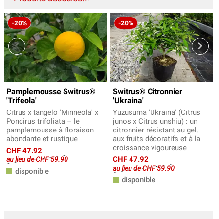
-20%
-20%
Pamplemousse Switrus®
Switrus® Citronnier
'Trifeola'
'Ukraina'
Citrus x tangelo 'Minneola' x
Yuzusuma 'Ukraina' (Citrus
Poncirus trifoliata – le
junos x Citrus unshiu) : un
pamplemousse à floraison
citronnier résistant au gel,
abondante et rustique
aux fruits décoratifs et à la
croissance vigoureuse
CHF 47.92
CHF 47.92
au lieu de CHF 59.90
au lieu de CHF 59.90
disponible
disponible