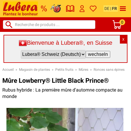
DE
|
FR
0
X
Bienvenue à Lubera®, en Suisse
Accueil
»
Magasin de plantes
»
Petits fruits
»
Mûres
»
Ronces sans épines
Mûre Lowberry® Little Black Prince®
Rubus hybride : La première mûre d'automne compacte au
monde