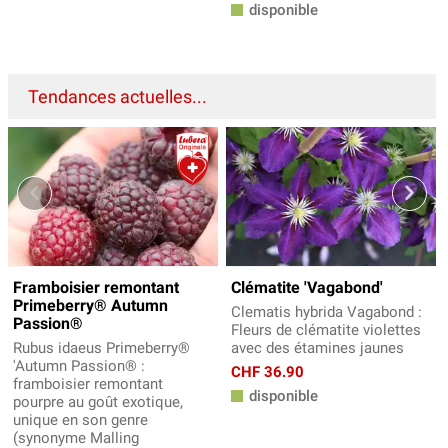
disponible
Tendances actuelles...
Framboisier remontant
Clématite 'Vagabond'
Primeberry® Autumn
Clematis hybrida Vagabond :
Passion®
Fleurs de clématite violettes
Rubus idaeus Primeberry®
avec des étamines jaunes
'Autumn Passion® :
CHF 36.90
framboisier remontant
disponible
pourpre au goût exotique,
unique en son genre
(synonyme Malling