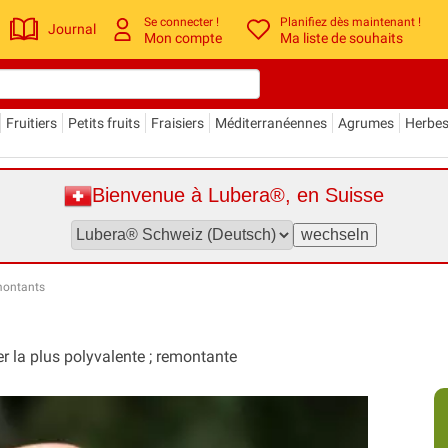
Se connecter !
Planifiez dès maintenant !
Journal
Mon compte
Ma liste de souhaits
Fruitiers
Petits fruits
Fraisiers
Méditerranéennes
Agrumes
Herbe
Bienvenue à Lubera®, en Suisse
montants
 la plus polyvalente ; remontante