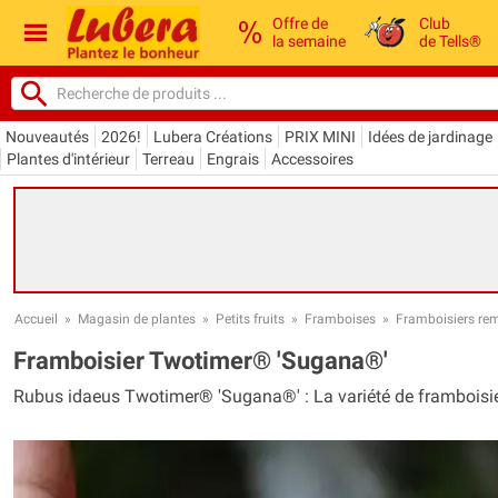
Offre de
Club
la semaine
de Tells®
Nouveautés
2026!
Lubera Créations
PRIX MINI
Idées de jardinage
Plantes d'intérieur
Terreau
Engrais
Accessoires
Accueil
»
Magasin de plantes
»
Petits fruits
»
Framboises
»
Framboisiers re
Framboisier Twotimer® 'Sugana®'
Rubus idaeus Twotimer® 'Sugana®' : La variété de framboisier