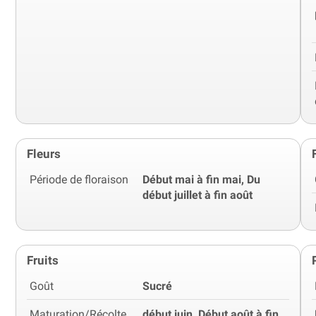
Fleurs
Période de floraison
Début mai à fin mai, Du
début juillet à fin août
Fruits
Goût
Sucré
Maturation/Récolte
début juin, Début août à fin