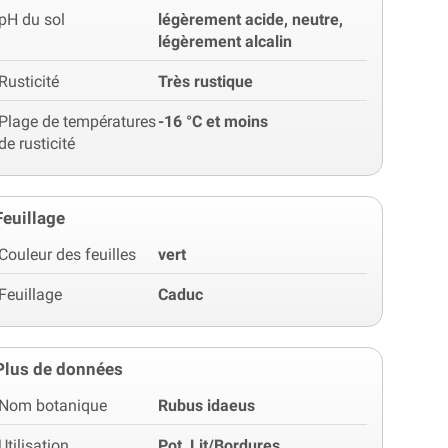
pH du sol
légèrement acide, neutre,
légèrement alcalin
Rusticité
Très rustique
Plage de températures
-16 °C et moins
de rusticité
Feuillage
Couleur des feuilles
vert
Feuillage
Caduc
Plus de données
Nom botanique
Rubus idaeus
Utilisation
Pot, Lit/Bordures