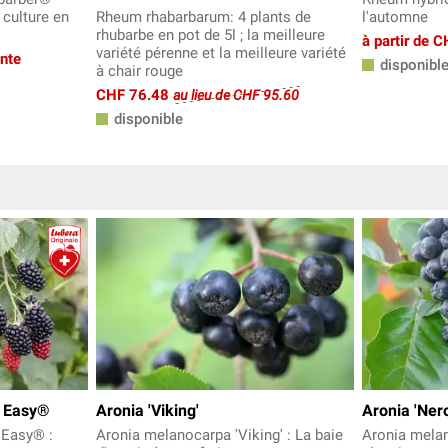
 culture en
Rheum rhabarbarum: 4 plants de
l'automne
rhubarbe en pot de 5l ; la meilleure
à partir de 
variété pérenne et la meilleure variété
ante
disponibl
à chair rouge
CHF 76.48
au lieu de CHF 95.60
disponible
 Easy®
Aronia 'Viking'
Aronia 'Nero
 Easy® :
Aronia melanocarpa 'Viking' : La baie
Aronia melan