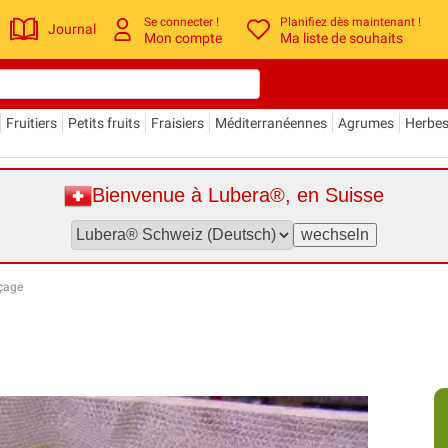
Se connecter !
Planifiez dès maintenant !
Journal
Mon compte
Ma liste de souhaits
Fruitiers
Petits fruits
Fraisiers
Méditerranéennes
Agrumes
Herbe
Bienvenue à Lubera®, en Suisse
rçage