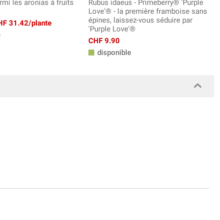
mi les aronias à fruits
Rubus idaeus - Primeberry® 'Purple
Love'® - la première framboise sans
épines, laissez-vous séduire par
CHF 31.42/plante
'Purple Love'®
e
CHF 9.90
disponible