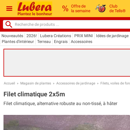
Offre de
Club
la semaine
de Tells®
Nouveautés
2026!
Lubera Créations
PRIX MINI
Idées de jardinage
Plantes d'intérieur
Terreau
Engrais
Accessoires
Accueil
»
Magasin de plantes
»
Accessoires de jardinage
»
Filets, voiles de fo
Filet climatique 2x5m
Filet climatique, alternative robuste au non-tissé, à hâter