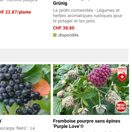
Grünig
Le jardin comestible - Légumes et
CHF 22.87/plante
herbes aromatiques rustiques pour
e
le potager et les pots
CHF 38.80
disponible
'
Framboise pourpre sans épines
'Purple Love'®
ocarpa 'Nero' : Le