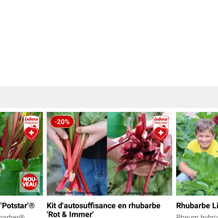
-20%
'Potstar'®
Kit d'autosuffisance en rhubarbe
Rhubarbe L
'Rot & Immer'
barber®
Rheum hybrid