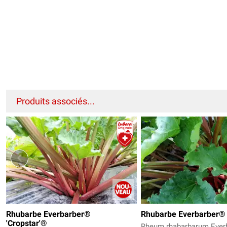
Produits associés...
Rhubarbe Everbarber®
Rhubarbe Everbarber® 
'Cropstar'®
Rheum rhabarbarum Ever