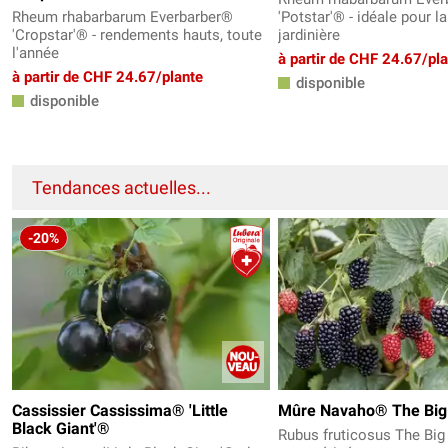
Rheum rhabarbarum Everbarber®
'Potstar'® - idéale pour la
'Cropstar'® - rendements hauts, toute
jardinière
l'année
à partir de CHF 24.67/pl
à partir de CHF 24.67/plante
disponible
disponible
Tendances actuelles...
-20%
Cassissier Cassissima® 'Little
Mûre Navaho® The Big
Black Giant'®
Rubus fruticosus The Big