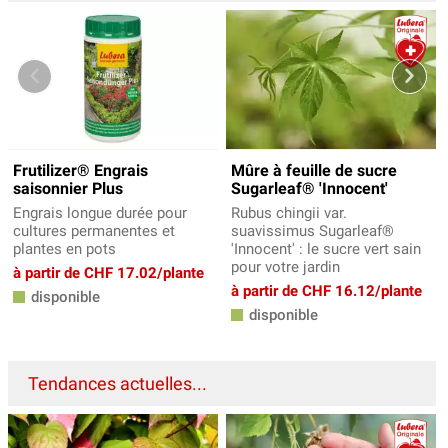
Frutilizer® Engrais
Mûre à feuille de sucre
saisonnier Plus
Sugarleaf® 'Innocent'
Engrais longue durée pour
Rubus chingii var.
cultures permanentes et
suavissimus Sugarleaf®
plantes en pots
'Innocent' : le sucre vert sain
pour votre jardin
à partir de CHF 17.02/plante
à partir de CHF 16.12/plante
disponible
disponible
Tendances actuelles...