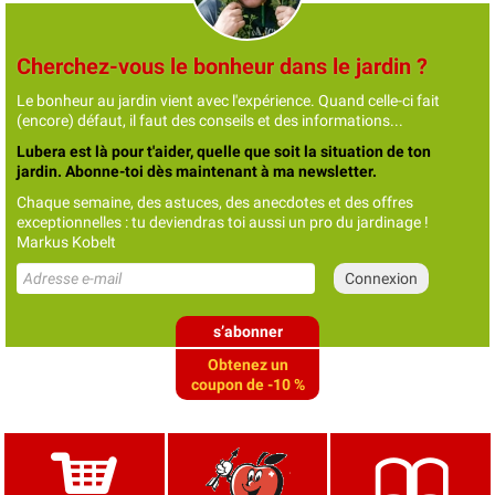
Cherchez-vous le bonheur dans le jardin ?
Le bonheur au jardin vient avec l'expérience. Quand celle-ci fait
(encore) défaut, il faut des conseils et des informations...
Lubera est là pour t'aider, quelle que soit la situation de ton
jardin. Abonne-toi dès maintenant à ma newsletter.
Chaque semaine, des astuces, des anecdotes et des offres
exceptionnelles : tu deviendras toi aussi un pro du jardinage !
Markus Kobelt
s’abonner
Obtenez un
coupon de -10 %