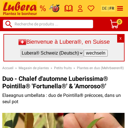
DE
|
FR
0
X
Bienvenue à Lubera®, en Suisse
Accueil
»
Magasin de plantes
»
Petits fruits
»
Plantes en duo (Mehrbeeren®)
Duo - Chalef d'automne Luberissima®
Pointilla® 'Fortunella®' & 'Amoroso®'
Elaeagnus umbellata : duo de Pointilla® précoces, dans un
seul pot