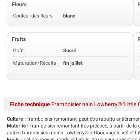
Fleurs
Couleur des fleurs
blanc
Fruits
Goût
Sucré
Maturation/Récolte
fin juillet
Fiche technique
Framboisier nain Lowberry® 'Little 
Culture :
framboisier remontant, peut être rabattu entièremen
Maturité :
framboisier remontant très précoce, à partir de la
autres framboisiers nains Lowberry® « Goodasgold »® et Litt
Fruits :
calibre moyen, ronds et larges, de couleur abricot sou