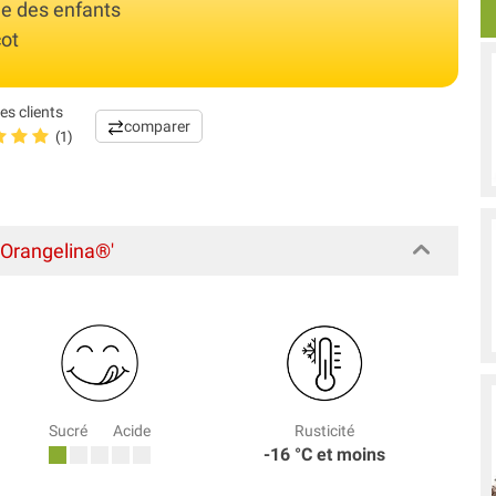
ge des enfants
cot
es clients
comparer
(1)
 Orangelina®'
Sucré
Acide
Rusticité
-16 °C et moins