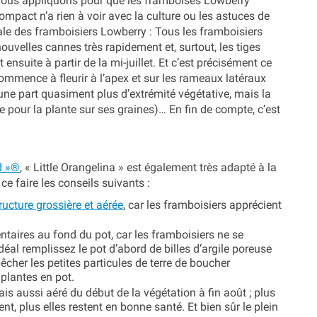
ous appliquons pour que les framboises Lowberry
mpact n’a rien à voir avec la culture ou les astuces de
iale des framboisiers Lowberry : Tous les framboisiers
ouvelles cannes très rapidement et, surtout, les tiges
t ensuite à partir de la mi-juillet. Et c’est précisément ce
mence à fleurir à l’apex et sur les rameaux latéraux
d’une part quasiment plus d’extrémité végétative, mais la
e pour la plante sur ses graines)… En fin de compte, c’est
d »®
, « Little Orangelina » est également très adapté à la
e faire les conseils suivants :
ructure grossière et aérée
, car les framboisiers apprécient
taires au fond du pot, car les framboisiers ne se
éal remplissez le pot d’abord de billes d’argile poreuse
êcher les petites particules de terre de boucher
 plantes en pot.
s aussi aéré du début de la végétation à fin août ; plus
t, plus elles restent en bonne santé. Et bien sûr le plein