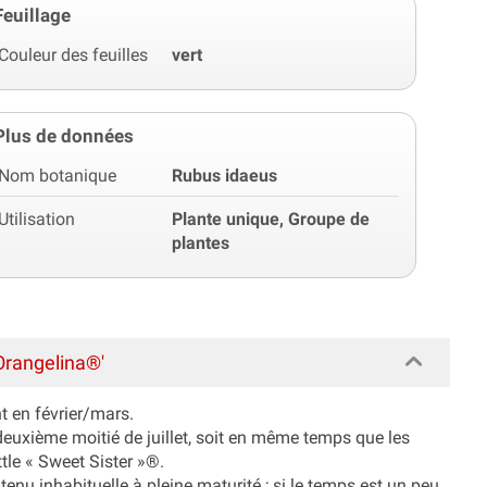
Feuillage
Couleur des feuilles
vert
Plus de données
Nom botanique
Rubus idaeus
Utilisation
Plante unique, Groupe de
plantes
Orangelina®'
t en février/mars.
 deuxième moitié de juillet, soit en même temps que les
le « Sweet Sister »®.
tenu inhabituelle à pleine maturité ; si le temps est un peu