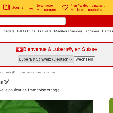
Se connecter !
Planifiez dès maintenant !
Journal
Mon compte
Ma liste de souhaits
Fruitiers
Petits fruits
Fraisiers
Méditerranéennes
Agrumes
Herbe
Bienvenue à Lubera®, en Suisse
ontants (Fruits sur les cannes de l'année)
na®'
velle couleur de framboise orange