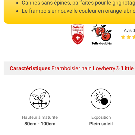
Cannes sans épines, parfaites pour le grignota
Le framboisier nouvelle couleur en orange-abri
Avis d
Caractéristiques
Framboisier nain Lowberry® 'Little
Hauteur à maturité
Exposition
80cm - 100cm
Plein soleil