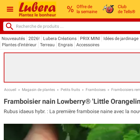
Offre de
Club
la semaine
de Tells®
Nouveautés
2026!
Lubera Créations
PRIX MINI
Idées de jardinage
Plantes d'intérieur
Terreau
Engrais
Accessoires
Accueil
»
Magasin de plantes
»
Petits fruits
»
Framboises
»
Framboisiers rem
Framboisier nain Lowberry® 'Little Orangeli
Rubus idaeus hybr. : La première framboise naine avec la nou