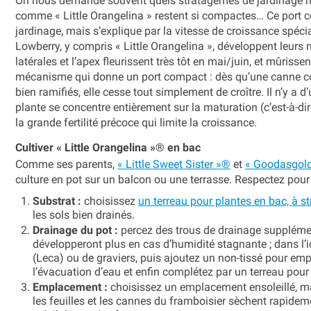
On nous demande souvent quels stratagèmes de jardinage n
comme « Little Orangelina » restent si compactes… Ce port co
jardinage, mais s’explique par la vitesse de croissance spéc
Lowberry, y compris « Little Orangelina », développent leurs n
latérales et l’apex fleurissent très tôt en mai/juin, et mûrissen
mécanisme qui donne un port compact : dès qu’une canne com
bien ramifiés, elle cesse tout simplement de croître. Il n’y a 
plante se concentre entièrement sur la maturation (c’est-à-dir
la grande fertilité précoce qui limite la croissance.
Cultiver « Little Orangelina »® en bac
Comme ses parents,
« Little Sweet Sister »®
et
« Goodasgol
culture en pot sur un balcon ou une terrasse. Respectez pour c
Substrat :
choisissez
un terreau pour plantes en bac, à st
les sols bien drainés.
Drainage du pot :
percez des trous de drainage supplémen
développeront plus en cas d’humidité stagnante ; dans l’id
(Leca) ou de graviers, puis ajoutez un non-tissé pour emp
l’évacuation d’eau et enfin complétez par un terreau pour
Emplacement :
choisissez un emplacement ensoleillé, mai
les feuilles et les cannes du framboisier sèchent rapidemen