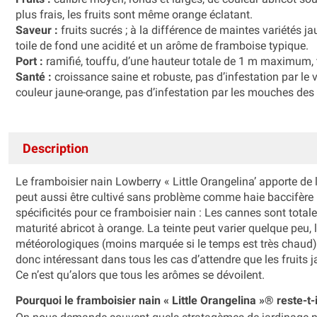
plus frais, les fruits sont même orange éclatant.
Saveur :
fruits sucrés ; à la différence de maintes variétés 
toile de fond une acidité et un arôme de framboise typique.
Port :
ramifié, touffu, d’une hauteur totale de 1 m maximum,
Santé :
croissance saine et robuste, pas d’infestation par le 
couleur jaune-orange, pas d’infestation par les mouches des f
Description
Le framboisier nain Lowberry « Little Orangelina’ apporte de la
peut aussi être cultivé sans problème comme haie baccifère b
spécificités pour ce framboisier nain : Les cannes sont total
maturité abricot à orange. La teinte peut varier quelque peu,
météorologiques (moins marquée si le temps est très chaud) et
donc intéressant dans tous les cas d’attendre que les fruits jau
Ce n’est qu’alors que tous les arômes se dévoilent.
Pourquoi le framboisier nain « Little Orangelina »® reste-t-i