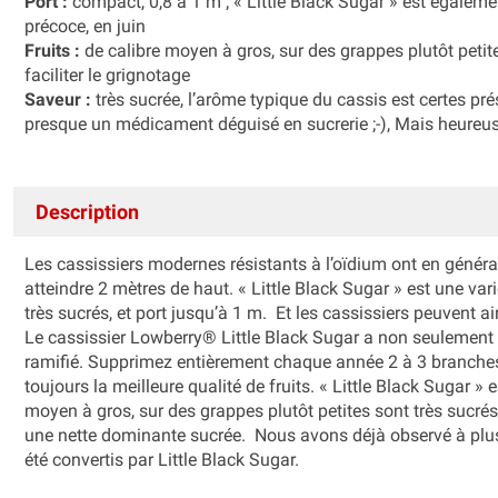
Port :
compact, 0,8 à 1 m ; « Little Black Sugar » est également
précoce, en juin
Fruits :
de calibre moyen à gros, sur des grappes plutôt petit
faciliter le grignotage
Saveur :
très sucrée, l’arôme typique du cassis est certes pr
presque un médicament déguisé en sucrerie ;-), Mais heureuse
Description
Les cassissiers modernes résistants à l’oïdium ont en génér
atteindre 2 mètres de haut. « Little Black Sugar » est une vari
très sucrés, et port jusqu’à 1 m. Et les cassissiers peuvent ai
Le cassissier Lowberry® Little Black Sugar a non seulement u
ramifié. Supprimez entièrement chaque année 2 à 3 branches
toujours la meilleure qualité de fruits. « Little Black Sugar » 
moyen à gros, sur des grappes plutôt petites sont très sucrés
une nette dominante sucrée. Nous avons déjà observé à plusi
été convertis par Little Black Sugar.