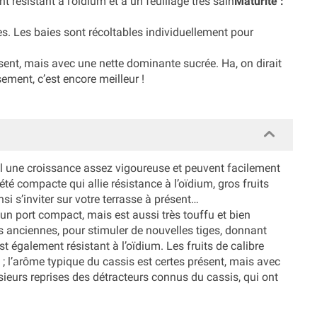
 résistant à l’oïdium et a un feuillage très sain
Maturité :
es. Les baies sont récoltables individuellement pour
ésent, mais avec une nette dominante sucrée. Ha, on dirait
ment, c’est encore meilleur !
al une croissance assez vigoureuse et peuvent facilement
été compacte qui allie résistance à l’oïdium, gros fruits
nsi s’inviter sur votre terrasse à présent…
n port compact, mais est aussi très touffu et bien
 anciennes, pour stimuler de nouvelles tiges, donnant
est également résistant à l’oïdium. Les fruits de calibre
 ; l’arôme typique du cassis est certes présent, mais avec
eurs reprises des détracteurs connus du cassis, qui ont