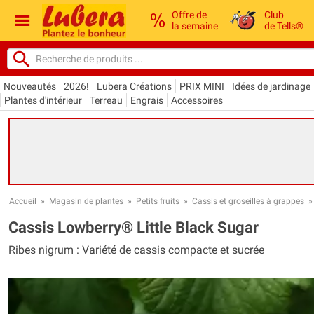
Offre de
Club
la semaine
de Tells®
Nouveautés
2026!
Lubera Créations
PRIX MINI
Idées de jardinage
Plantes d'intérieur
Terreau
Engrais
Accessoires
Accueil
»
Magasin de plantes
»
Petits fruits
»
Cassis et groseilles à grappes
Cassis Lowberry® Little Black Sugar
Ribes nigrum : Variété de cassis compacte et sucrée