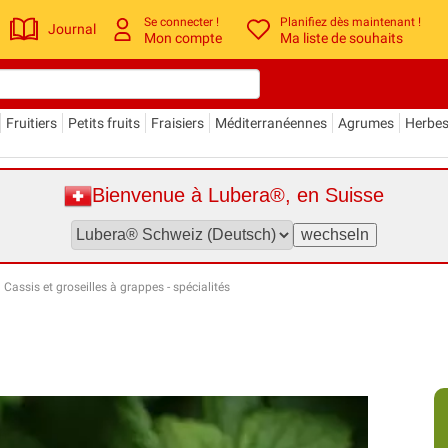
Se connecter !
Planifiez dès maintenant !
Journal
Mon compte
Ma liste de souhaits
Fruitiers
Petits fruits
Fraisiers
Méditerranéennes
Agrumes
Herbe
Bienvenue à Lubera®, en Suisse
»
Cassis et groseilles à grappes - spécialités