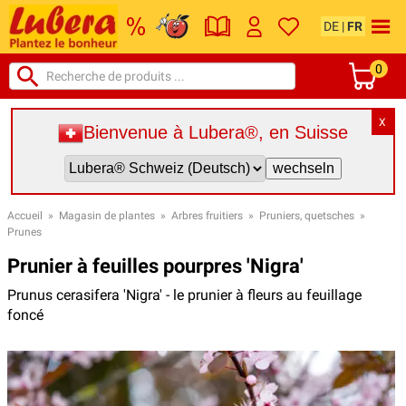
DE
|
FR
0
X
Bienvenue à Lubera®, en Suisse
Accueil
»
Magasin de plantes
»
Arbres fruitiers
»
Pruniers, quetsches
»
Prunes
Prunier à feuilles pourpres 'Nigra'
Prunus cerasifera 'Nigra' - le prunier à fleurs au feuillage
foncé