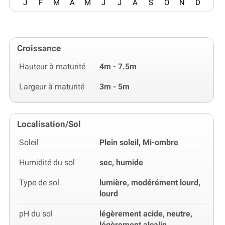
J
F
M
A
M
J
J
A
S
O
N
D
Croissance
Hauteur à maturité
4m - 7.5m
Largeur à maturité
3m - 5m
Localisation/Sol
Soleil
Plein soleil, Mi-ombre
Humidité du sol
sec, humide
Type de sol
lumière, modérément lourd,
lourd
pH du sol
légèrement acide, neutre,
légèrement alcalin