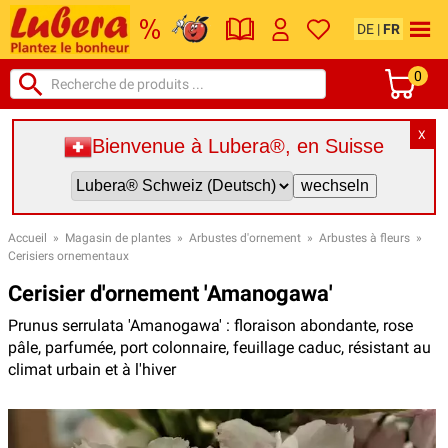
DE
|
FR
0
X
Bienvenue à Lubera®, en Suisse
Accueil
»
Magasin de plantes
»
Arbustes d'ornement
»
Arbustes à fleurs
»
Cerisiers ornementaux
Cerisier d'ornement 'Amanogawa'
Prunus serrulata 'Amanogawa' : floraison abondante, rose
pâle, parfumée, port colonnaire, feuillage caduc, résistant au
climat urbain et à l'hiver