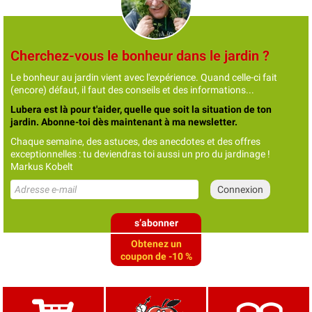
Cherchez-vous le bonheur dans le jardin ?
Le bonheur au jardin vient avec l'expérience. Quand celle-ci fait
(encore) défaut, il faut des conseils et des informations...
Lubera est là pour t'aider, quelle que soit la situation de ton
jardin. Abonne-toi dès maintenant à ma newsletter.
Chaque semaine, des astuces, des anecdotes et des offres
exceptionnelles : tu deviendras toi aussi un pro du jardinage !
Markus Kobelt
s’abonner
Obtenez un
coupon de -10 %