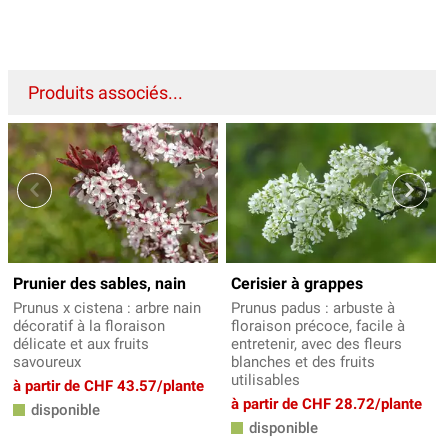
Produits associés...
Prunier des sables, nain
Cerisier à grappes
Prunus x cistena : arbre nain
Prunus padus : arbuste à
décoratif à la floraison
floraison précoce, facile à
délicate et aux fruits
entretenir, avec des fleurs
savoureux
blanches et des fruits
utilisables
à partir de CHF 43.57/plante
à partir de CHF 28.72/plante
disponible
disponible