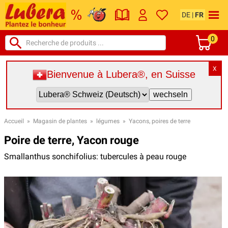
DE
|
FR
0
X
Bienvenue à Lubera®, en Suisse
Accueil
»
Magasin de plantes
»
légumes
»
Yacons, poires de terre
Poire de terre, Yacon rouge
Smallanthus sonchifolius: tubercules à peau rouge