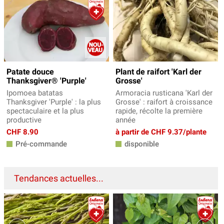
Patate douce
Plant de raifort 'Karl der
Thanksgiver® 'Purple'
Grosse'
Ipomoea batatas
Armoracia rusticana 'Karl der
Thanksgiver 'Purple' : la plus
Grosse' : raifort à croissance
spectaculaire et la plus
rapide, récolte la première
productive
année
CHF 8.90
à partir de CHF 9.37/plante
Pré-commande
disponible
Tendances actuelles...