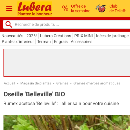
Offre de
Club
la semaine
de Tells®
Nouveautés
2026!
Lubera Créations
PRIX MINI
Idées de jardinage
Plantes d'intérieur
Terreau
Engrais
Accessoires
Accueil
»
Magasin de plantes
»
Graines
»
Graines d'herbes aromatiques
Oseille 'Belleville' BIO
Rumex acetosa 'Belleville' : l'allier sain pour votre cuisine