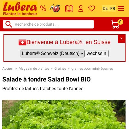
DE
|
FR
0
X
Bienvenue à Lubera®, en Suisse
Accueil
»
Magasin de plantes
»
Graines
»
graines pour mini-légumes
Salade à tondre Salad Bowl BIO
Profitez de laitues fraîches toute l'année