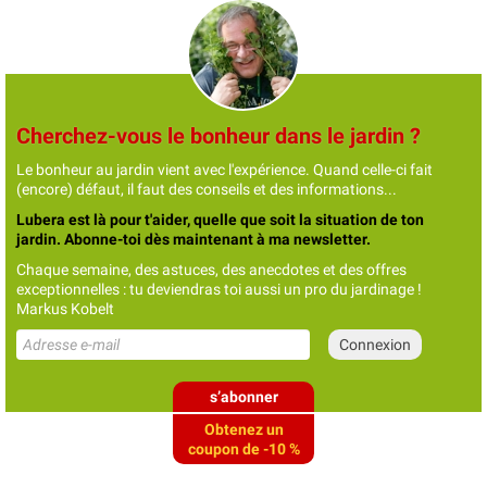
Cherchez-vous le bonheur dans le jardin ?
Le bonheur au jardin vient avec l'expérience. Quand celle-ci fait
(encore) défaut, il faut des conseils et des informations...
Lubera est là pour t'aider, quelle que soit la situation de ton
jardin. Abonne-toi dès maintenant à ma newsletter.
Chaque semaine, des astuces, des anecdotes et des offres
exceptionnelles : tu deviendras toi aussi un pro du jardinage !
Markus Kobelt
s’abonner
Obtenez un
coupon de -10 %