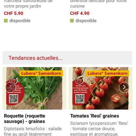
fraîcheur savoureuse de
diversité délicate pour votre
votre propre jardin
cuisine
CHF 5.90
CHF 4.90
disponible
disponible
Tendances actuelles...
Roquette (roquette
Tomates 'Resi' graines
sauvage) - graines
Solanum lycopersicum 'Resi'
Diplotaxis tenuifolia : salade
: tomate cerise douce,
fine au goût légèrement
exotique et aromatique,