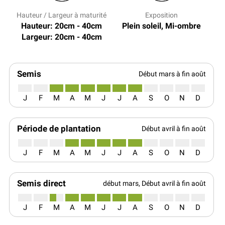
Hauteur / Largeur à maturité
Exposition
Hauteur: 20cm - 40cm
Plein soleil, Mi-ombre
Largeur: 20cm - 40cm
Semis
Début mars à fin août
J
F
M
A
M
J
J
A
S
O
N
D
Période de plantation
Début avril à fin août
J
F
M
A
M
J
J
A
S
O
N
D
Semis direct
début mars, Début avril à fin août
J
F
M
A
M
J
J
A
S
O
N
D