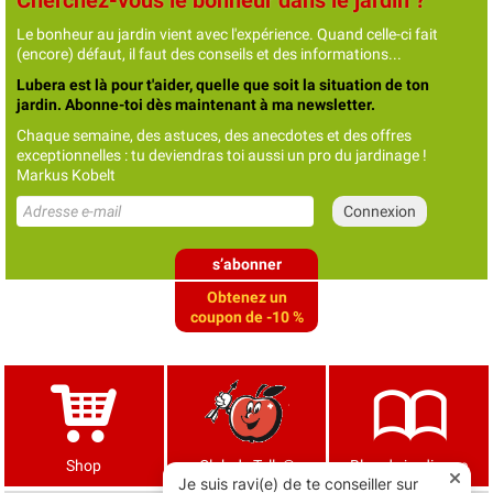
Le bonheur au jardin vient avec l'expérience. Quand celle-ci fait
(encore) défaut, il faut des conseils et des informations...
Lubera est là pour t'aider, quelle que soit la situation de ton
jardin. Abonne-toi dès maintenant à ma newsletter.
Chaque semaine, des astuces, des anecdotes et des offres
exceptionnelles : tu deviendras toi aussi un pro du jardinage !
Markus Kobelt
s’abonner
Obtenez un
coupon de -10 %
Shop
Club de Tells®
Blog de jardinage