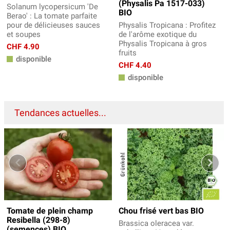
(Physalis Pa 1517-033)
Solanum lycopersicum 'De
BIO
Berao' : La tomate parfaite
pour de délicieuses sauces
Physalis Tropicana : Profitez
et soupes
de l'arôme exotique du
Physalis Tropicana à gros
CHF 4.90
fruits
disponible
CHF 4.40
disponible
Tendances actuelles...
Tomate de plein champ
Chou frisé vert bas BIO
Resibella (298-8)
Brassica oleracea var.
(semences) BIO