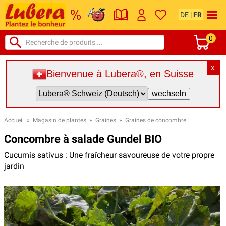
DE
|
FR
0
X
Bienvenue à Lubera®, en Suisse
Accueil
»
Magasin de plantes
»
Graines
»
Graines de concombre
Concombre à salade Gundel BIO
Cucumis sativus : Une fraîcheur savoureuse de votre propre
jardin