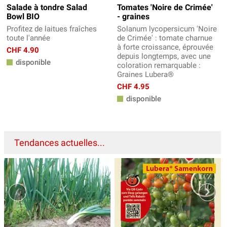
Salade à tondre Salad
Tomates 'Noire de Crimée'
Bowl BIO
- graines
Profitez de laitues fraîches
Solanum lycopersicum 'Noire
toute l'année
de Crimée' : tomate charnue
à forte croissance, éprouvée
CHF 4.90
depuis longtemps, avec une
disponible
coloration remarquable :
Graines Lubera®
CHF 4.95
disponible
Tendances actuelles...