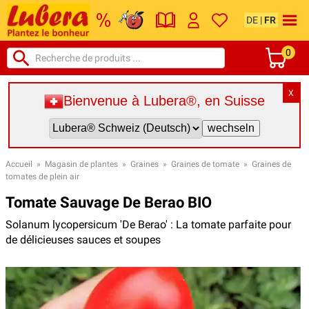
DE
|
FR
0
X
Bienvenue à Lubera®, en Suisse
Accueil
»
Magasin de plantes
»
Graines
»
Graines de tomate
»
Graines de
tomates de plein air
Tomate Sauvage De Berao BIO
Solanum lycopersicum 'De Berao' : La tomate parfaite pour
de délicieuses sauces et soupes