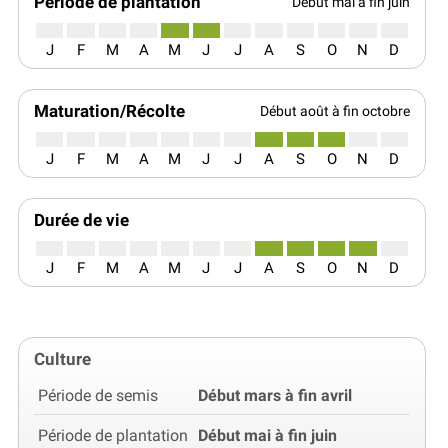
Période de plantation
Début mai à fin juin
J
F
M
A
M
J
J
A
S
O
N
D
Maturation/Récolte
Début août à fin octobre
J
F
M
A
M
J
J
A
S
O
N
D
Durée de vie
J
F
M
A
M
J
J
A
S
O
N
D
Culture
Période de semis
Début mars à fin avril
Période de plantation
Début mai à fin juin