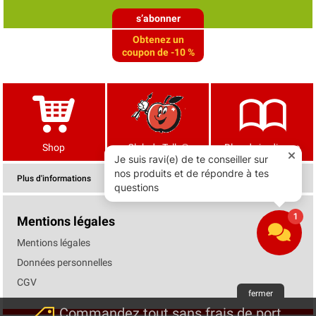
s’abonner
Obtenez un
coupon de -10 %
Shop
Club de Tells®
Blog de jardinage
Plus d'informations
Mentions légales
Mentions légales
Données personnelles
CGV
fermer
Commandez tout sans frais de port