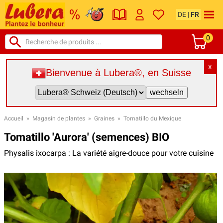
DE
|
FR
0
X
Bienvenue à Lubera®, en Suisse
Accueil
»
Magasin de plantes
»
Graines
»
Tomatillo du Mexique
Tomatillo 'Aurora' (semences) BIO
Physalis ixocarpa : La variété aigre-douce pour votre cuisine