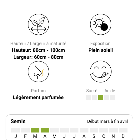
Hauteur / Largeur à maturité
Exposition
Hauteur: 80cm - 100cm
Plein soleil
Largeur: 60cm - 80cm
Parfum
Sucré
Acide
Légèrement parfumée
Semis
Début mars à fin avril
J
F
M
A
M
J
J
A
S
O
N
D