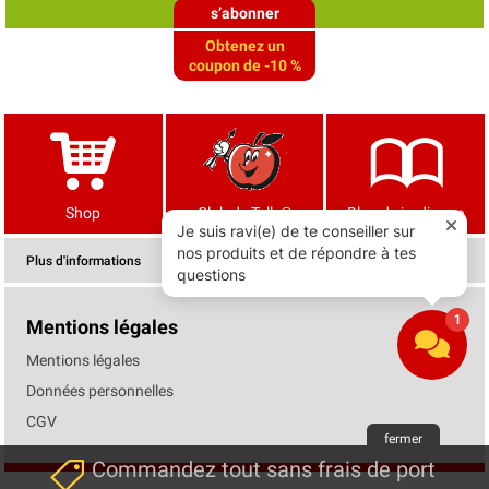
s’abonner
Obtenez un
coupon de -10 %
Shop
Club de Tells®
Blog de jardinage
Plus d'informations
Mentions légales
Mentions légales
Données personnelles
CGV
fermer
Commandez tout sans frais de port