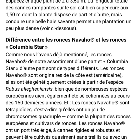
Espacez chaque plant de 2 à 3,50 m. La longueur totale
des cannes rampantes sur le sol est bien supérieure aux
1,50 m dont la plante dispose de part et d’autre, mais
conduire une belle haie savante permet une plantation un
peu plus dense (voir ci-dessous).
Différence entre les ronces Navaho® et les ronces
« Columbia Star »
Comme nous l’avons déjà mentionné, les ronces
Navaho® de notre assortiment d’une part et « Columbia
Star » d’autre part sont de types différents. Les ronces
Navaho® sont originaires de la côte est (américaine),
elles ont été génétiquement créées à partir de l’espèce
Rubus allegheniensis
, bien que de nombreuses espèces
européennes aient également été sélectionnées au cours
des 150 dernières années. Et : Les ronces Navaho® sont
tétraploïdes, c’est-à-dire qu’elles ont un jeu de
chromosomes quadruple — comme la plupart des ronces
européens et cultivars de ronces. Les ronces Navaho®
ont un port très érigé, à cannes rigides et robustes et
peuvent être cultivés quasiment sans treillis ou avec un