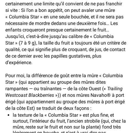
certainement une limite qu’il convient de ne pas franchir
si vite : Si l’on a bon appétit, on peut avaler une mûre
« Columbia Star » en une seule bouchée, et il ne sera pas
nécessaire de mordre dedans une deuxième fois… Les
enfants croqueront presque certainement le fruit…
Jusqu’ici, c’est-à-dire jusqu’au calibre de « Columbia
Star » (7 à 9 g), la taille du fruit a toujours été un critère de
qualité, ce qui signifie plus de croquant, de jus, de contact
de ce dernier avec les papilles gustatives, plus
d’expérience.
Pour moi, la différence de goût entre la mûre « Columbia
Star » (qui appartient au groupe des mûres dites
rampantes — ou traînantes — de la côte Ouest («
Trailing
Westcoast Blackberries
»)) et nos mûres Navaho® à port
érigé (qui appartiennent au groupe des mûres à port érigé
de la côte Est) se traduit de deux façons :
la texture de la « Columbia Star » est plus fine, et
surtout, l’intérieur du fruit, l’ancien strobile (qui, chez la
mûre, reste sur le fruit et non sur la plante) fond très
légèrement en bouche, et n’est à vrai dire pas