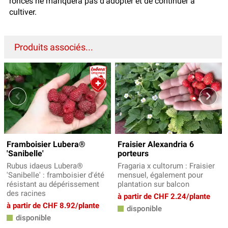
ronces ne manquera pas d’adopter et de continuer à
cultiver.
Produits associés...
Framboisier Lubera®
Fraisier Alexandria 6
'Sanibelle'
porteurs
Rubus idaeus Lubera®
Fragaria x cultorum : Fraisier
'Sanibelle' : framboisier d'été
mensuel, également pour
résistant au dépérissement
plantation sur balcon
des racines
à partir de CHF 2.24/plante
à partir de CHF 8.92/plante
disponible
disponible