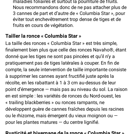
maladies foliaires et surtout la pourriture de fruits.
Nous recommandons donc de ne pas attacher plus de
3 cannes de part et d’autre de « Columbia Star », pour
éviter tout enchevêtrement trop dense de tiges et de
fruits en cours de végétation.
Tailler la ronce « Columbia Star »
La taille des ronces « Columbia Star » est très simple,
finalement bien plus que celle des ronces Navaho®, étant
donné que les tiges ne sont pas pincées et qu’il n’y a
pratiquement pas de tiges latérales à couper. En fin de
compte, la seule intervention de taille importante consiste
à supprimer les cannes ayant fructifié juste après la
récolte, en les rabattant à 1 à 3 cm au-dessus de leur
point d’émergence — mais pas au niveau du sol. La raison
en est simple : les variétés de ronces du Nord-ouest, les
« trailing blackberries » ou ronces rampants, ne
développent guère de cannes fraîches depuis les racines
ou le rhizome, mais émergent du vieux moignon ou —
pour les plantes matures — du centre lignifié.
Rusticité et hivernage de la ronce « Columbia Star »