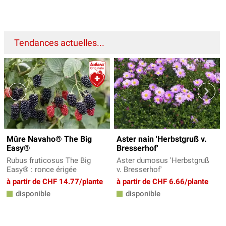
Tendances actuelles...
Mûre Navaho® The Big
Aster nain 'Herbstgruß v.
Easy®
Bresserhof'
Rubus fruticosus The Big
Aster dumosus 'Herbstgruß
Easy® : ronce érigée
v. Bresserhof'
à partir de CHF 14.77/plante
à partir de CHF 6.66/plante
disponible
disponible