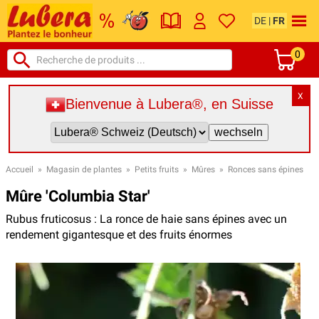
DE
|
FR
0
X
Bienvenue à Lubera®, en Suisse
Accueil
»
Magasin de plantes
»
Petits fruits
»
Mûres
»
Ronces sans épines
Mûre 'Columbia Star'
Rubus fruticosus : La ronce de haie sans épines avec un
rendement gigantesque et des fruits énormes