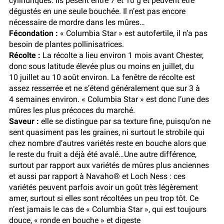
cylindriques. Ils pèsent entre 7 et 10 g et peuvent être
dégustés en une seule bouchée. Il n’est pas encore
nécessaire de mordre dans les mûres…
Fécondation :
« Columbia Star » est autofertile, il n’a pas
besoin de plantes pollinisatrices.
Récolte :
La récolte a lieu environ 1 mois avant Chester,
donc sous latitude élevée plus ou moins en juillet, du
10 juillet au 10 août environ. La fenêtre de récolte est
assez resserrée et ne s’étend généralement que sur 3 à
4 semaines environ. « Columbia Star » est donc l’une des
mûres les plus précoces du marché.
Saveur :
elle se distingue par sa texture fine, puisqu’on ne
sent quasiment pas les graines, ni surtout le strobile qui
chez nombre d’autres variétés reste en bouche alors que
le reste du fruit a déjà été avalé…Une autre différence,
surtout par rapport aux variétés de mûres plus anciennes
et aussi par rapport à Navaho® et Loch Ness : ces
variétés peuvent parfois avoir un goût très légèrement
amer, surtout si elles sont récoltées un peu trop tôt. Ce
n’est jamais le cas de « Columbia Star », qui est toujours
douce, « ronde en bouche » et digeste