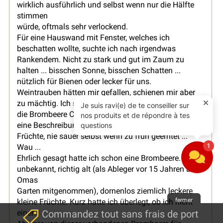
wirklich ausführlich und selbst wenn nur die Hälfte
stimmen
würde, oftmals sehr verlockend.
Für eine Hauswand mit Fenster, welches ich
beschatten wollte, suchte ich nach irgendwas
Rankendem. Nicht zu stark und gut im Zaum zu
halten ... bisschen Sonne, bisschen Schatten ...
nützlich für Bienen oder lecker für uns.
Weintrauben hätten mir gefallen, schienen mir aber
zu mächtig. Ich schaute nach Beeren und wurde auf
die Brombeere Columbia Star aufmerksam. Was für
eine Beschreibung ...dornenlos, 'kernlos', riesige
Früchte, nie sauer selbst wenn zu früh geerntet ...
Wau ...
Ehrlich gesagt hatte ich schon eine Brombeere. Sorte
unbekannt, richtig alt (als Ableger vor 15 Jahren aus
Omas
Garten mitgenommen), dornenlos ziemlich leckere
fermer
kleine Früchte. Kurz hatte ich überlegt, ob ich nicht
einen
Commandez tout sans frais de port