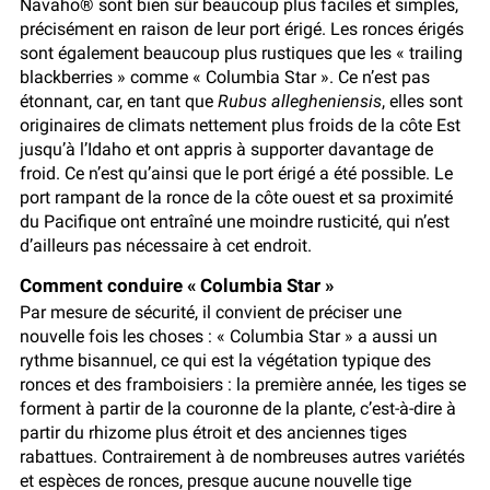
Navaho® sont bien sûr beaucoup plus faciles et simples,
précisément en raison de leur port érigé. Les ronces érigés
sont également beaucoup plus rustiques que les « trailing
blackberries » comme « Columbia Star ». Ce n’est pas
étonnant, car, en tant que
Rubus allegheniensis
, elles sont
originaires de climats nettement plus froids de la côte Est
jusqu’à l’Idaho et ont appris à supporter davantage de
froid. Ce n’est qu’ainsi que le port érigé a été possible. Le
port rampant de la ronce de la côte ouest et sa proximité
du Pacifique ont entraîné une moindre rusticité, qui n’est
d’ailleurs pas nécessaire à cet endroit.
Comment conduire « Columbia Star »
Par mesure de sécurité, il convient de préciser une
nouvelle fois les choses : « Columbia Star » a aussi un
rythme bisannuel, ce qui est la végétation typique des
ronces et des framboisiers : la première année, les tiges se
forment à partir de la couronne de la plante, c’est-à-dire à
partir du rhizome plus étroit et des anciennes tiges
rabattues. Contrairement à de nombreuses autres variétés
et espèces de ronces, presque aucune nouvelle tige