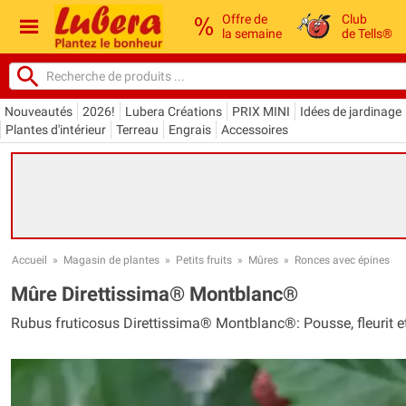
Offre de
Club
la semaine
de Tells®
Nouveautés
2026!
Lubera Créations
PRIX MINI
Idées de jardinage
Plantes d'intérieur
Terreau
Engrais
Accessoires
Accueil
»
Magasin de plantes
»
Petits fruits
»
Mûres
»
Ronces avec épines
Mûre Direttissima® Montblanc®
Rubus fruticosus Direttissima® Montblanc®: Pousse, fleurit e