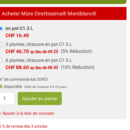
Acheter Mûre Direttissima® Montblanc®
en pot C1.3 L
CHF 16.40
3 plantes, chacune en pot C1.3 L
CHF 46.70
(5% Réduction)
au lieu de 49.20
6 plantes, chacune en pot C1.3 L
CHF 88.60
(10% Réduction)
au lieu de 98.40
N° de commande lub 20451
disponible
Délai de livraison 9 à 12 jours
» Ajouter à la liste de souhaits
5 % de remise dès 3 articles