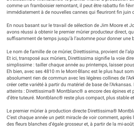
comme un framboisier remontant, il peut être rabattu fin fév
immédiatement à de nouvelles cannes qui fleuriront fin juin 
En nous basant sur le travail de sélection de Jim Moore et Jo
avons réussi à obtenir le premier mûrier producteur direct, qu
suffisamment de temps jusqu’à l’automne pour donner une be
Le nom de famille de ce mûrier, Direttissima, provient de l’al
Et ici, transposé aux mûriers, Direttissima signifie la voie dir
simplissime : tailler chaque année au printemps, laisser pousse
Eh bien, avec ses 4810 m le Mont-Blanc est le plus haut somme
absolument rien de commun avec les légères collines de l’Ark
créer cette variété à partir du matériel de base de l’Arkansas.
atteints : Direttissima® Montblanc® a encore des épines et p
d’être tuteuré. Montblanc® reste plus compact, plus stable et
Le premier mûrier à production directe Direttissima® Montbla
C’est chaque année un petit miracle de voir comment, après l
des fleurs blanches d’égale grosseur et, à partir de la mi-ao