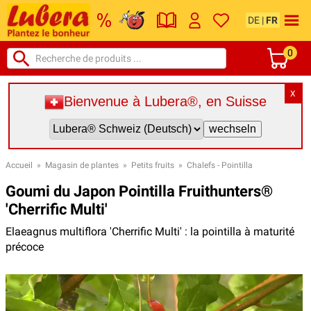
DE
|
FR
0
X
Bienvenue à Lubera®, en Suisse
Accueil
»
Magasin de plantes
»
Petits fruits
»
Chalefs - Pointilla
Goumi du Japon Pointilla Fruithunters®
'Cherrific Multi'
Elaeagnus multiflora 'Cherrific Multi' : la pointilla à maturité
précoce