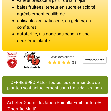
variété précoce à partir de la mi-juin
baies fruitées, teneur en sucre et acidité
agréablement équilibrée
utilisables en pâtisserie, en gelées, en
confitures
autofertile, n’a donc pas besoin d’une
deuxième plante
Avis des clients
comparer
(33)
OFFRE SPÉCIALE - Toutes les commandes de
plantes sont actuellement sans frais de livraison.
Acheter Goumi du Japon Pointilla Fruithunters®
'Cherrific Multi'