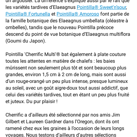
un argousier. La différence s’explique aussi par le fait que
les variétés tardives d’Elaeagnus
Pointilla® Sweet'n’sour
,
Pointilla® Fortunella
et
Pointilla® Amoroso
font partie de
la famille botanique des Elaeagnus umbellata (oléastre à
ombelles), tandis que le nouveau Pointilla précoce
descend du point de vue botanique d’Elaeagnus multiflora
(Goumi du Japon).
Pointilla 'Cherrific Multi'® bat également à plate couture
toutes les attentes en matière de chalefs : les baies
mûrissent non seulement plus tôt et sont beaucoup plus
grandes, environ 1,5 cm à 2 cm de long, mais sont aussi
d’un rouge-orangé un peu plus intense, presque lumineux
au soleil, avec un goût aigre-doux tout aussi addictif, que
celui des variétés tardives, tout en étant un peu plus fruité
et juteux. Du pur plaisir !
Cherrific a d’ailleurs été sélectionné par nos amis Jim
Gilbert et Laureen Gardner dans l’Oregon, dont ils ont
ramené chez eux les graines à l’occasion de leurs longs
voyages. Nous testons d’ailleurs d’autres sélections