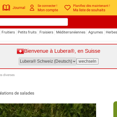
Se connecter !
Planifiez dès maintenant !
Journal
Mon compte
Ma liste de souhaits
Fruitiers
Petits fruits
Fraisiers
Méditerranéennes
Agrumes
Herbe
Bienvenue à Lubera®, en Suisse
es diverses
réations de salades