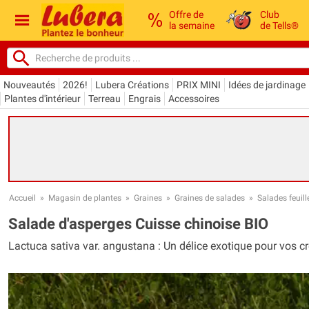
Offre de
Club
la semaine
de Tells®
Nouveautés
2026!
Lubera Créations
PRIX MINI
Idées de jardinage
Plantes d'intérieur
Terreau
Engrais
Accessoires
Accueil
»
Magasin de plantes
»
Graines
»
Graines de salades
»
Salades feuill
Salade d'asperges Cuisse chinoise BIO
Lactuca sativa var. angustana : Un délice exotique pour vos c