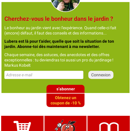
Cherchez-vous le bonheur dans le jardin ?
Le bonheur au jardin vient avec l'expérience. Quand celle-ci fait
(encore) défaut, il faut des conseils et des informations...
Lubera est là pour t'aider, quelle que soit la situation de ton
jardin. Abonne-toi dès maintenant à ma newsletter.
Chaque semaine, des astuces, des anecdotes et des offres
exceptionnelles : tu deviendras toi aussi un pro du jardinage !
Markus Kobelt
s’abonner
Obtenez un
coupon de -10 %