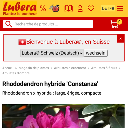
DE
|
FR
0
X
Bienvenue à Lubera®, en Suisse
Accueil
»
Magasin de plantes
»
Arbustes d'ornement
»
Arbustes à fleurs
»
Arbustes d'ombre
Rhododendron hybride 'Constanze'
Rhododendron x hybrida : large, érigée, compacte