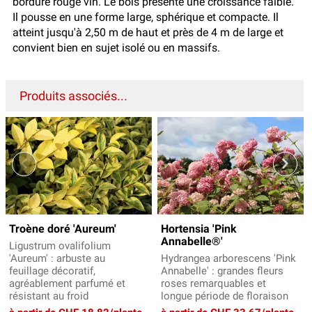
bordure rouge vin. Le bois présente une croissance faible.
Il pousse en une forme large, sphérique et compacte. Il
atteint jusqu'à 2,50 m de haut et près de 4 m de large et
convient bien en sujet isolé ou en massifs.
Produits associés...
Troène doré 'Aureum'
Hortensia 'Pink
Annabelle®'
Ligustrum ovalifolium
'Aureum' : arbuste au
Hydrangea arborescens 'Pink
feuillage décoratif,
Annabelle' : grandes fleurs
agréablement parfumé et
roses remarquables et
résistant au froid
longue période de floraison