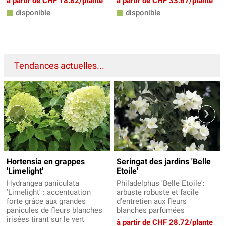
à partir de CHF 18.82/plante
à partir de CHF 33.67/plante
disponible
disponible
Tendances actuelles...
Hortensia en grappes
Seringat des jardins 'Belle
'Limelight'
Etoile'
Hydrangea paniculata
Philadelphus 'Belle Etoile':
'Limelight' : accentuation
arbuste robuste et facile
forte grâce aux grandes
d'entretien aux fleurs
panicules de fleurs blanches
blanches parfumées
irisées tirant sur le vert
à partir de CHF 28.72/plante