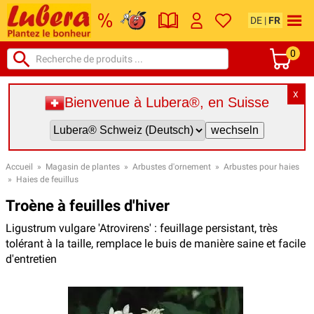
DE
|
FR
0
X
Bienvenue à Lubera®, en Suisse
Accueil
»
Magasin de plantes
»
Arbustes d'ornement
»
Arbustes pour haies
»
Haies de feuillus
Troène à feuilles d'hiver
Ligustrum vulgare 'Atrovirens' : feuillage persistant, très
tolérant à la taille, remplace le buis de manière saine et facile
d'entretien