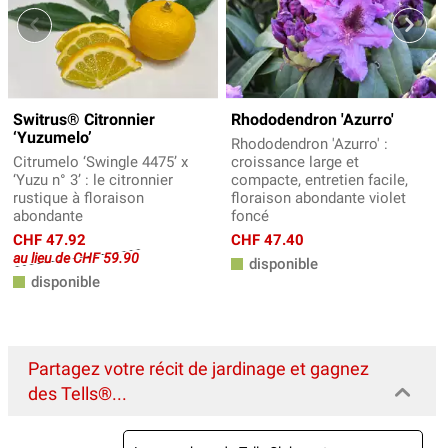
Switrus® Citronnier
Rhododendron 'Azurro'
‘Yuzumelo’
Rhododendron 'Azurro' :
Citrumelo ‘Swingle 4475’ x
croissance large et
‘Yuzu n° 3’ : le citronnier
compacte, entretien facile,
rustique à floraison
floraison abondante violet
abondante
foncé
CHF 47.92
CHF 47.40
au lieu de CHF 59.90
disponible
disponible
Partagez votre récit de jardinage et gagnez
des Tells®...