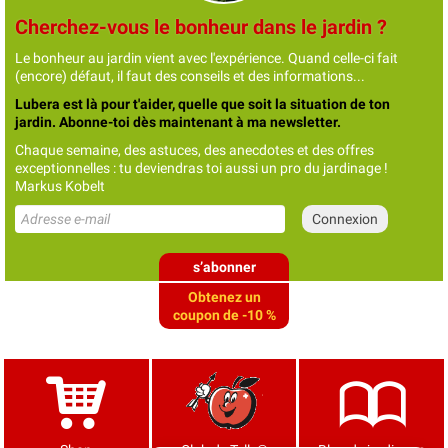
Cherchez-vous le bonheur dans le jardin ?
Le bonheur au jardin vient avec l'expérience. Quand celle-ci fait
(encore) défaut, il faut des conseils et des informations...
Lubera est là pour t'aider, quelle que soit la situation de ton
jardin. Abonne-toi dès maintenant à ma newsletter.
Chaque semaine, des astuces, des anecdotes et des offres
exceptionnelles : tu deviendras toi aussi un pro du jardinage !
Markus Kobelt
s’abonner
Obtenez un
coupon de -10 %