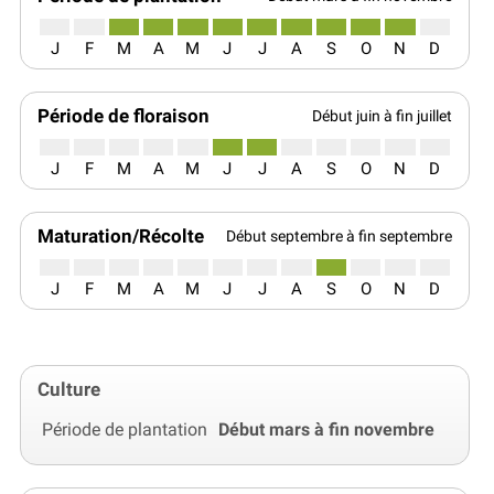
J
F
M
A
M
J
J
A
S
O
N
D
Période de floraison
Début juin à fin juillet
J
F
M
A
M
J
J
A
S
O
N
D
Maturation/Récolte
Début septembre à fin septembre
J
F
M
A
M
J
J
A
S
O
N
D
Culture
Période de plantation
Début mars à fin novembre