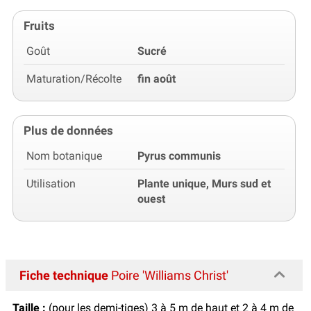
Fruits
Goût
Sucré
Maturation/Récolte
fin août
Plus de données
Nom botanique
Pyrus communis
Utilisation
Plante unique, Murs sud et
ouest
Fiche technique
Poire 'Williams Christ'
Taille :
(pour les demi-tiges) 3 à 5 m de haut et 2 à 4 m de