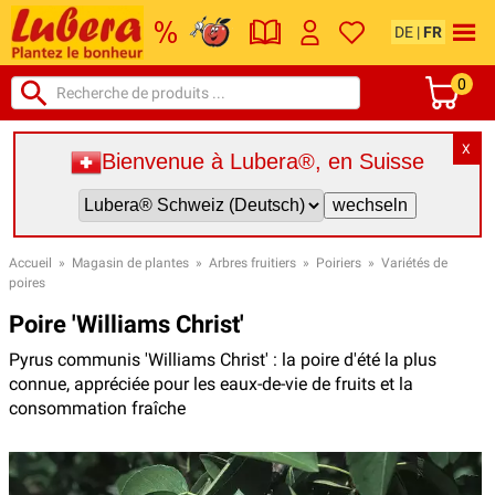
DE
|
FR
0
X
Bienvenue à Lubera®, en Suisse
Accueil
»
Magasin de plantes
»
Arbres fruitiers
»
Poiriers
»
Variétés de
poires
Poire 'Williams Christ'
Pyrus communis 'Williams Christ' : la poire d'été la plus
connue, appréciée pour les eaux-de-vie de fruits et la
consommation fraîche