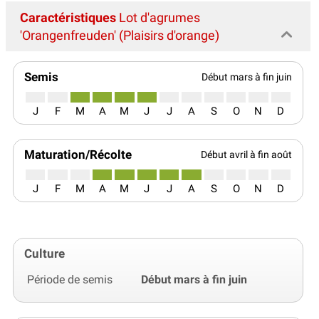
Caractéristiques
Lot d'agrumes
'Orangenfreuden' (Plaisirs d'orange)
Semis
Début mars à fin juin
J
F
M
A
M
J
J
A
S
O
N
D
Maturation/Récolte
Début avril à fin août
J
F
M
A
M
J
J
A
S
O
N
D
Culture
Période de semis
Début mars à fin juin