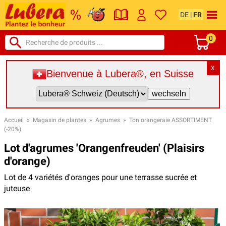
DE
|
FR
0
X
Bienvenue à Lubera®, en Suisse
Accueil
»
Magasin de plantes
»
Agrumes
»
Ton orangeraie ASSORTIMENT
(-20%)
Lot d'agrumes 'Orangenfreuden' (Plaisirs
d'orange)
Lot de 4 variétés d'oranges pour une terrasse sucrée et
juteuse