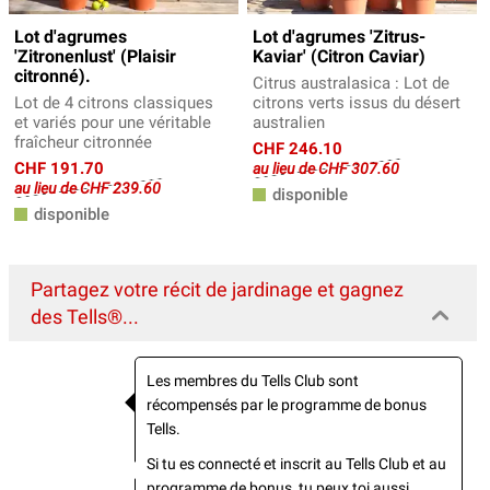
Lot d'agrumes
Lot d'agrumes 'Zitrus-
'Zitronenlust' (Plaisir
Kaviar' (Citron Caviar)
citronné).
Citrus australasica : Lot de
Lot de 4 citrons classiques
citrons verts issus du désert
et variés pour une véritable
australien
fraîcheur citronnée
CHF 246.10
CHF 191.70
au lieu de CHF 307.60
au lieu de CHF 239.60
disponible
disponible
Partagez votre récit de jardinage et gagnez
des Tells®...
Les membres du Tells Club sont
récompensés par le programme de bonus
Tells.
Si tu es connecté et inscrit au Tells Club et au
programme de bonus, tu peux toi aussi