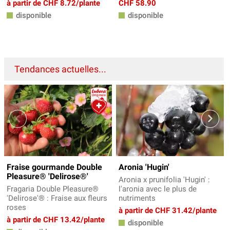
à partir de CHF 8.72/plante
CHF 58.90
disponible
disponible
Tendances actuelles...
Fraise gourmande Double
Aronia 'Hugin'
Pleasure® 'Delirose®'
Aronia x prunifolia 'Hugin' :
Fragaria Double Pleasure®
l'aronia avec le plus de
'Delirose'® : Fraise aux fleurs
nutriments
roses
à partir de CHF 31.42/plante
à partir de CHF 13.42/plante
disponible