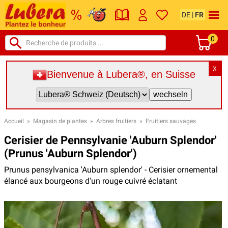
DE
|
FR
0
X
Bienvenue à Lubera®, en Suisse
Accueil
»
Magasin de plantes
»
Arbres fruitiers
»
Fruitiers sauvages
Cerisier de Pennsylvanie 'Auburn Splendor'
(Prunus 'Auburn Splendor')
Prunus pensylvanica 'Auburn splendor' - Cerisier ornemental
élancé aux bourgeons d'un rouge cuivré éclatant