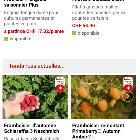
saisonnier Plus
Filet à grosses mailles
Engrais longue durée pour
contre les oiseaux, par ex.
cultures permanentes et
pour les cerisiers
plantes en pots
CHF 58.90
à partir de CHF 17.02/plante
disponible
disponible
Tendances actuelles...
Framboisier d'automne
Framboisier remontant
Schlaraffia® Naschmich
Primeberry® Autumn
Amber®
Rubus idaeus Schlaraffia®