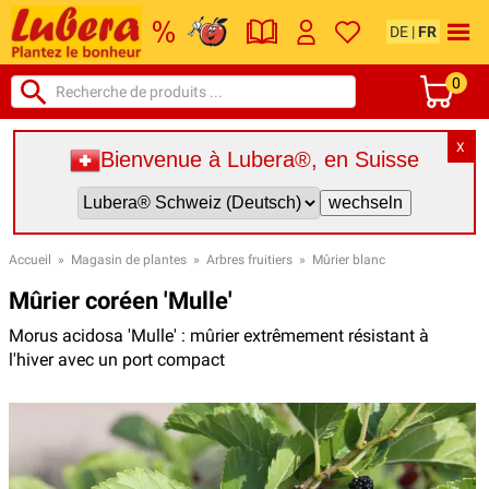
DE
|
FR
0
X
Bienvenue à Lubera®, en Suisse
Accueil
»
Magasin de plantes
»
Arbres fruitiers
»
Mûrier blanc
Mûrier coréen 'Mulle'
Morus acidosa 'Mulle' : mûrier extrêmement résistant à
l'hiver avec un port compact