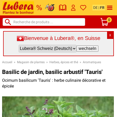
DE
|
FR
0
X
Bienvenue à Lubera®, en Suisse
Accueil
»
Magasin de plantes
»
Herbes, épices et thé
»
Aromatiques
Basilic de jardin, basilic arbustif 'Tauris'
Ocimum basilicum 'Tauris' : herbe culinaire décorative et
épicée