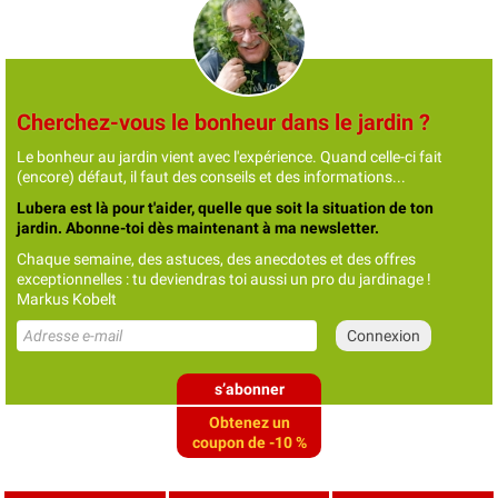
Cherchez-vous le bonheur dans le jardin ?
Le bonheur au jardin vient avec l'expérience. Quand celle-ci fait
(encore) défaut, il faut des conseils et des informations...
Lubera est là pour t'aider, quelle que soit la situation de ton
jardin. Abonne-toi dès maintenant à ma newsletter.
Chaque semaine, des astuces, des anecdotes et des offres
exceptionnelles : tu deviendras toi aussi un pro du jardinage !
Markus Kobelt
s’abonner
Obtenez un
coupon de -10 %