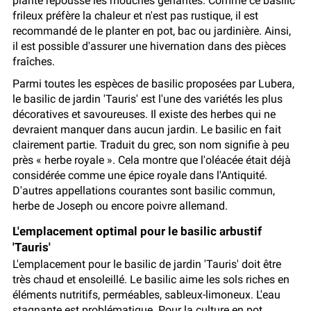
plante repousse les mouches gênantes. Comme ce basilic
frileux préfère la chaleur et n'est pas rustique, il est
recommandé de le planter en pot, bac ou jardinière. Ainsi,
il est possible d'assurer une hivernation dans des pièces
fraîches.
Parmi toutes les espèces de basilic proposées par Lubera,
le basilic de jardin 'Tauris' est l'une des variétés les plus
décoratives et savoureuses. Il existe des herbes qui ne
devraient manquer dans aucun jardin. Le basilic en fait
clairement partie. Traduit du grec, son nom signifie à peu
près « herbe royale ». Cela montre que l'oléacée était déjà
considérée comme une épice royale dans l'Antiquité.
D'autres appellations courantes sont basilic commun,
herbe de Joseph ou encore poivre allemand.
L'emplacement optimal pour le basilic arbustif
'Tauris'
L'emplacement pour le basilic de jardin 'Tauris' doit être
très chaud et ensoleillé. Le basilic aime les sols riches en
éléments nutritifs, perméables, sableux-limoneux. L'eau
stagnante est problématique. Pour la culture en pot,