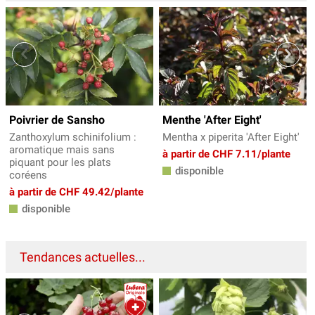
Poivrier de Sansho
Menthe 'After Eight'
Zanthoxylum schinifolium :
Mentha x piperita 'After Eight'
aromatique mais sans
à partir de CHF 7.11/plante
piquant pour les plats
disponible
coréens
à partir de CHF 49.42/plante
disponible
Tendances actuelles...