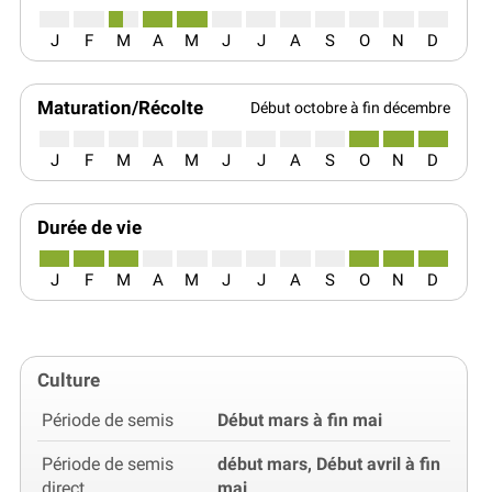
J
F
M
A
M
J
J
A
S
O
N
D
Maturation/Récolte
Début octobre à fin décembre
J
F
M
A
M
J
J
A
S
O
N
D
Durée de vie
J
F
M
A
M
J
J
A
S
O
N
D
Culture
Période de semis
Début mars à fin mai
Période de semis
début mars, Début avril à fin
direct
mai