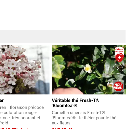
er
Véritable thé Fresh-T®
'Bloomtea'®
eri : floraison précoce
le coloration rouge-
Camellia sinensis Fresh-T®
tomne, très odorant et
'Bloomtea'® - le théier pour le thé
froid
aux fleurs