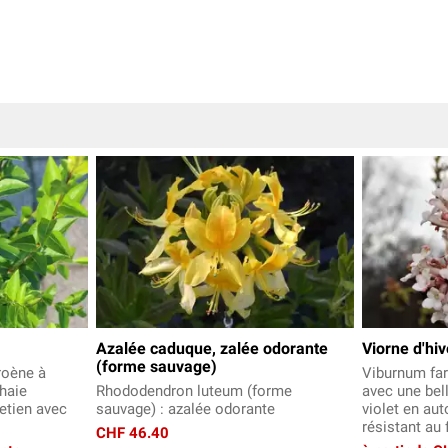
Azalée caduque, zalée odorante
Viorne d'hiv
(forme sauvage)
roène à
Viburnum farr
 haie
Rhododendron luteum (forme
avec une bel
retien avec
sauvage) : azalée odorante
violet en au
résistant au 
CHF 46.40