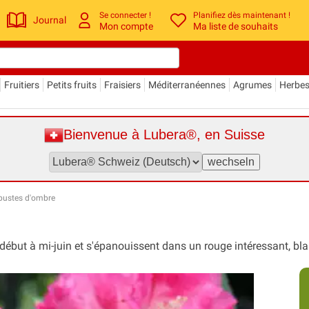
Se connecter !
Planifiez dès maintenant !
Journal
Mon compte
Ma liste de souhaits
Fruitiers
Petits fruits
Fraisiers
Méditerranéennes
Agrumes
Herbe
Bienvenue à Lubera®, en Suisse
bustes d'ombre
ébut à mi-juin et s'épanouissent dans un rouge intéressant, blan