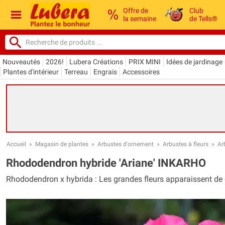
Offre de
Club
la semaine
de Tells®
Nouveautés
2026!
Lubera Créations
PRIX MINI
Idées de jardinage
Plantes d'intérieur
Terreau
Engrais
Accessoires
Accueil
»
Magasin de plantes
»
Arbustes d'ornement
»
Arbustes à fleurs
»
Ar
Rhododendron hybride 'Ariane' INKARHO
Rhododendron x hybrida : Les grandes fleurs apparaissent de d