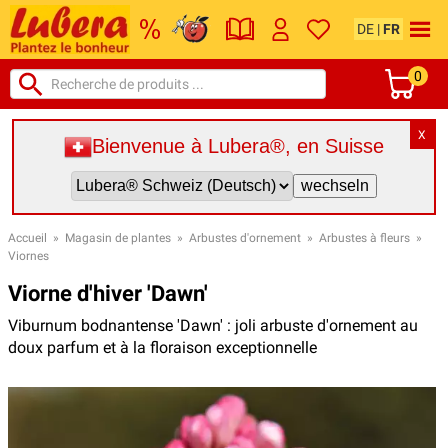
DE
|
FR
0
X
Bienvenue à Lubera®, en Suisse
Accueil
»
Magasin de plantes
»
Arbustes d'ornement
»
Arbustes à fleurs
»
Viornes
Viorne d'hiver 'Dawn'
Viburnum bodnantense 'Dawn' : joli arbuste d'ornement au
doux parfum et à la floraison exceptionnelle