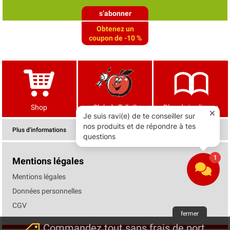
s’abonner
Obtenez un
coupon de -10 %
Shop
Club de Tells®
Blog de jardinage
Plus d'informations
Mentions légales
Mentions légales
Données personnelles
CGV
fermer
Commandez tout sans frais de port