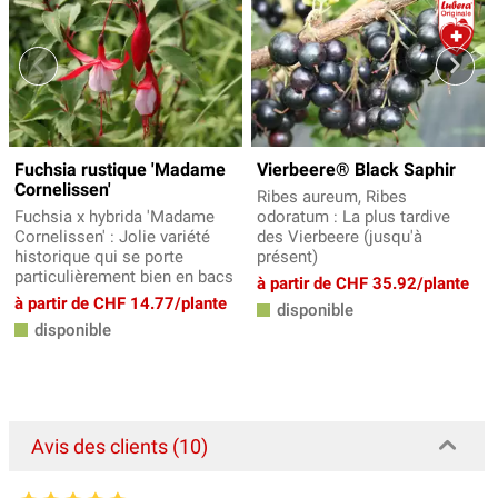
Fuchsia rustique 'Madame
Vierbeere® Black Saphir
Cornelissen'
Ribes aureum, Ribes
Fuchsia x hybrida 'Madame
odoratum : La plus tardive
Cornelissen' : Jolie variété
des Vierbeere (jusqu'à
historique qui se porte
présent)
particulièrement bien en bacs
à partir de CHF 35.92/plante
à partir de CHF 14.77/plante
disponible
disponible
Avis des clients (10)