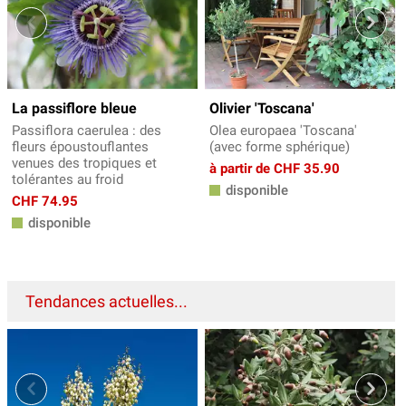
La passiflore bleue
Olivier 'Toscana'
Passiflora caerulea : des
Olea europaea 'Toscana'
fleurs époustouflantes
(avec forme sphérique)
venues des tropiques et
à partir de CHF 35.90
tolérantes au froid
disponible
CHF 74.95
disponible
Tendances actuelles...