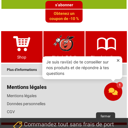
s’abonner
Obtenez un
coupon de -10 %
Shop
Club de Tells®
Blog de jardinage
Plus d'informations
Mentions légales
Mentions légales
Données personnelles
CGV
fermer
Commandez tout sans frais de port