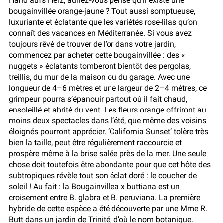
Hand aufs Herz, auriez-vous pensé qu’il existe une
bougainvillée orange-jaune ? Tout aussi somptueuse,
luxuriante et éclatante que les variétés rose-lilas qu’on
connaît des vacances en Méditerranée. Si vous avez
toujours rêvé de trouver de l’or dans votre jardin,
commencez par acheter cette bougainvillée : des «
nuggets » éclatants tomberont bientôt des pergolas,
treillis, du mur de la maison ou du garage. Avec une
longueur de 4–6 mètres et une largeur de 2–4 mètres, ce
grimpeur pourra s’épanouir partout où il fait chaud,
ensoleillé et abrité du vent. Les fleurs orange offriront au
moins deux spectacles dans l’été, que même des voisins
éloignés pourront apprécier. ‘California Sunset’ tolère très
bien la taille, peut être régulièrement raccourcie et
prospère même à la brise salée près de la mer. Une seule
chose doit toutefois être abondante pour que cet hôte des
subtropiques révèle tout son éclat doré : le coucher de
soleil ! Au fait : la Bougainvillea x buttiana est un
croisement entre B. glabra et B. peruviana. La première
hybride de cette espèce a été découverte par une Mme R.
Butt dans un jardin de Trinité, d’où le nom botanique.