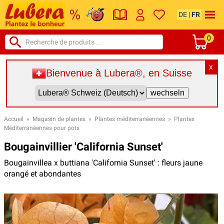
DE
|
FR
0
X
Bienvenue à Lubera®, en Suisse
Accueil
»
Magasin de plantes
»
Plantes méditerranéennes
»
Plantes
Méditerranéennes pour pots
Bougainvillier 'California Sunset'
Bougainvillea x buttiana 'California Sunset' : fleurs jaune
orangé et abondantes