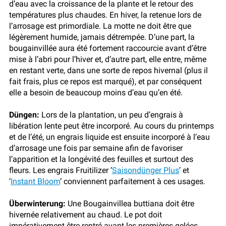
d’eau avec la croissance de la plante et le retour des
températures plus chaudes. En hiver, la retenue lors de
l’arrosage est primordiale. La motte ne doit être que
légèrement humide, jamais détrempée. D’une part, la
bougainvillée aura été fortement raccourcie avant d’être
mise à l’abri pour l’hiver et, d’autre part, elle entre, même
en restant verte, dans une sorte de repos hivernal (plus il
fait frais, plus ce repos est marqué), et par conséquent
elle a besoin de beaucoup moins d’eau qu’en été.
Düngen:
Lors de la plantation, un peu d’engrais à
libération lente peut être incorporé. Au cours du printemps
et de l’été, un engrais liquide est ensuite incorporé à l’eau
d’arrosage une fois par semaine afin de favoriser
l’apparition et la longévité des feuilles et surtout des
fleurs. Les engrais Fruitilizer ‘
Saisondünger Plus
’ et
‘
Instant Bloom
’ conviennent parfaitement à ces usages.
Überwinterung:
Une Bougainvillea buttiana doit être
hivernée relativement au chaud. Le pot doit
impérativement être rentré avant les premières gelées,