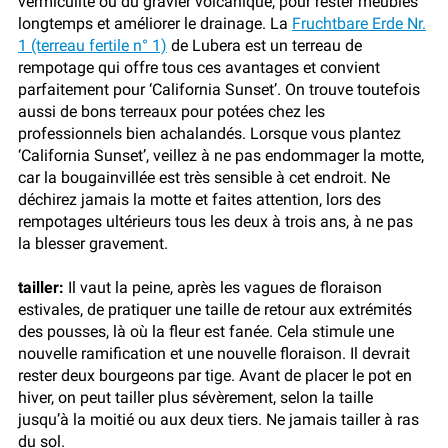
vermiculite ou du gravier volcanique, pour rester meubles
longtemps et améliorer le drainage. La
Fruchtbare Erde Nr.
1 (terreau fertile n° 1)
de Lubera est un terreau de
rempotage qui offre tous ces avantages et convient
parfaitement pour ‘California Sunset’. On trouve toutefois
aussi de bons terreaux pour potées chez les
professionnels bien achalandés. Lorsque vous plantez
‘California Sunset’, veillez à ne pas endommager la motte,
car la bougainvillée est très sensible à cet endroit. Ne
déchirez jamais la motte et faites attention, lors des
rempotages ultérieurs tous les deux à trois ans, à ne pas
la blesser gravement.
tailler:
Il vaut la peine, après les vagues de floraison
estivales, de pratiquer une taille de retour aux extrémités
des pousses, là où la fleur est fanée. Cela stimule une
nouvelle ramification et une nouvelle floraison. Il devrait
rester deux bourgeons par tige. Avant de placer le pot en
hiver, on peut tailler plus sévèrement, selon la taille
jusqu’à la moitié ou aux deux tiers. Ne jamais tailler à ras
du sol.