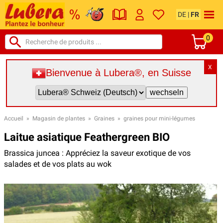
DE
|
FR
0
X
Bienvenue à Lubera®, en Suisse
Accueil
»
Magasin de plantes
»
Graines
»
graines pour mini-légumes
Laitue asiatique Feathergreen BIO
Brassica juncea : Appréciez la saveur exotique de vos
salades et de vos plats au wok