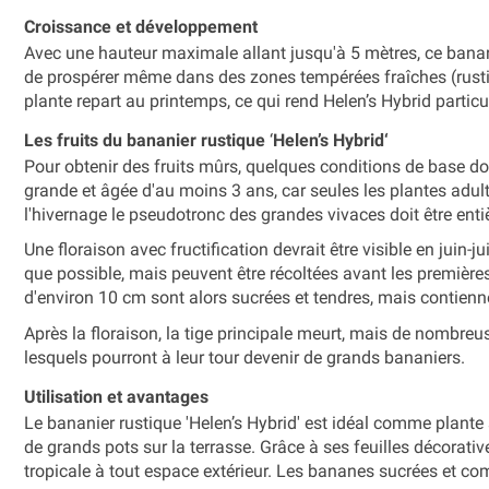
Croissance et développement
Avec une hauteur maximale allant jusqu'à 5 mètres, ce banani
de prospérer même dans des zones tempérées fraîches (rusticit
plante repart au printemps, ce qui rend Helen’s Hybrid particu
Les fruits du bananier rustique
‘
Helen’s Hybrid‘
Pour obtenir des fruits mûrs, quelques conditions de base doiv
grande et âgée d'au moins 3 ans, car seules les plantes adultes 
l'hivernage le pseudotronc des grandes vivaces doit être entiè
Une floraison avec fructification devrait être visible en juin
que possible, mais peuvent être récoltées avant les premières 
d'environ 10 cm sont alors sucrées et tendres, mais contienn
Après la floraison, la tige principale meurt, mais de nombre
lesquels pourront à leur tour devenir de grands bananiers.
Utilisation et avantages
Le bananier rustique 'Helen’s Hybrid' est idéal comme plante
de grands pots sur la terrasse. Grâce à ses feuilles décorativ
tropicale à tout espace extérieur. Les bananes sucrées et com