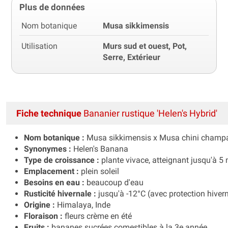
Plus de données
Nom botanique
Musa sikkimensis
Utilisation
Murs sud et ouest, Pot,
Serre, Extérieur
Fiche technique
Bananier rustique 'Helen's Hybrid'
Nom botanique :
Musa sikkimensis x Musa chini champa 
Synonymes :
Helen's Banana
Type de croissance :
plante vivace, atteignant jusqu'à 5
Emplacement :
plein soleil
Besoins en eau :
beaucoup d'eau
Rusticité hivernale :
jusqu'à -12°C (avec protection hivern
Origine :
Himalaya, Inde
Floraison :
fleurs crème en été
Fruits :
bananes sucrées comestibles à la 3e année