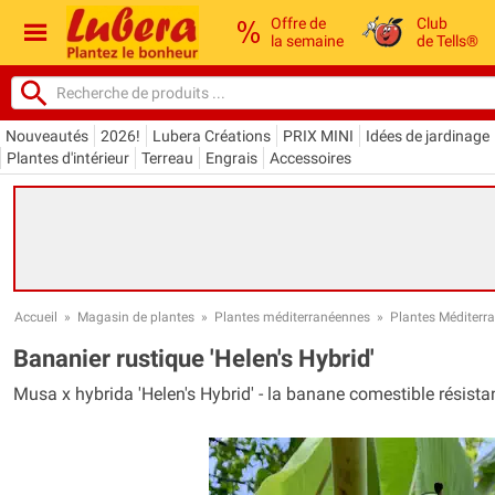
Offre de
Club
la semaine
de Tells®
Nouveautés
2026!
Lubera Créations
PRIX MINI
Idées de jardinage
Plantes d'intérieur
Terreau
Engrais
Accessoires
Accueil
»
Magasin de plantes
»
Plantes méditerranéennes
»
Plantes Méditerr
Bananier rustique 'Helen's Hybrid'
Musa x hybrida 'Helen's Hybrid' - la banane comestible résistan