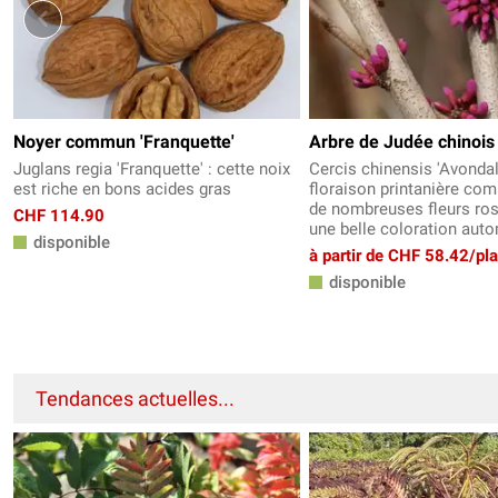
Noyer commun 'Franquette'
Arbre de Judée chinois
Juglans regia 'Franquette' : cette noix
Cercis chinensis 'Avondal
est riche en bons acides gras
floraison printanière co
de nombreuses fleurs ros
CHF 114.90
une belle coloration aut
disponible
à partir de CHF 58.42/pl
disponible
Tendances actuelles...