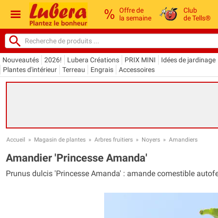
Offre de
Club
la semaine
de Tells®
Nouveautés
2026!
Lubera Créations
PRIX MINI
Idées de jardinage
Plantes d'intérieur
Terreau
Engrais
Accessoires
Accueil
»
Magasin de plantes
»
Arbres fruitiers
»
Noyers
»
Amandiers
Amandier 'Princesse Amanda'
Prunus dulcis 'Princesse Amanda' : amande comestible autofer