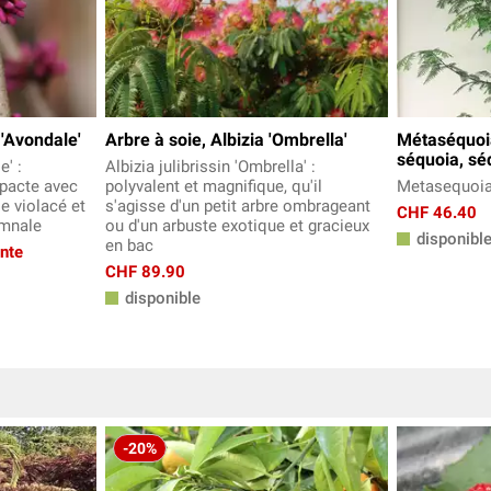
 'Avondale'
Arbre à soie, Albizia 'Ombrella'
Métaséquoi
séquoia, sé
e' :
Albizia julibrissin 'Ombrella' :
mpacte avec
polyvalent et magnifique, qu'il
Metasequoia
e violacé et
s'agisse d'un petit arbre ombrageant
CHF 46.40
omnale
ou d'un arbuste exotique et gracieux
disponibl
en bac
ante
CHF 89.90
disponible
-20%