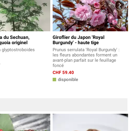
a du Sechuan,
Giroflier du Japon 'Royal
quoia originel
Burgundy' - haute tige
 glyptostroboides
Prunus serrulata 'Royal Burgundy' :
les fleurs abondantes forment un
avant-plan parfait sur le feuillage
e
foncé
CHF 59.40
disponible