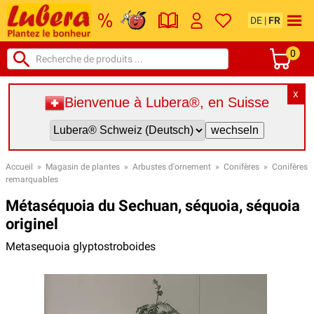
DE
|
FR
0
X
Bienvenue à Lubera®, en Suisse
Accueil
»
Magasin de plantes
»
Arbustes d'ornement
»
Conifères
»
Conifères
remarquables
Métaséquoia du Sechuan, séquoia, séquoia
originel
Metasequoia glyptostroboides