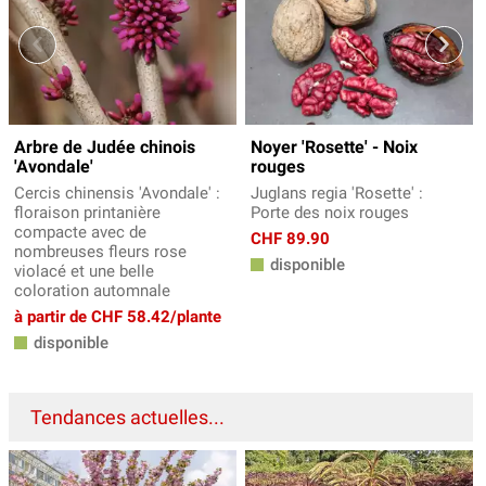
Arbre de Judée chinois
Noyer 'Rosette' - Noix
'Avondale'
rouges
Cercis chinensis 'Avondale' :
Juglans regia 'Rosette' :
floraison printanière
Porte des noix rouges
compacte avec de
CHF 89.90
nombreuses fleurs rose
disponible
violacé et une belle
coloration automnale
à partir de CHF 58.42/plante
disponible
Tendances actuelles...