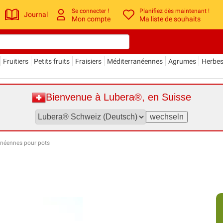
Se connecter !
Planifiez dès maintenant !
Journal
Mon compte
Ma liste de souhaits
Fruitiers
Petits fruits
Fraisiers
Méditerranéennes
Agrumes
Herbe
Bienvenue à Lubera®, en Suisse
anéennes pour pots