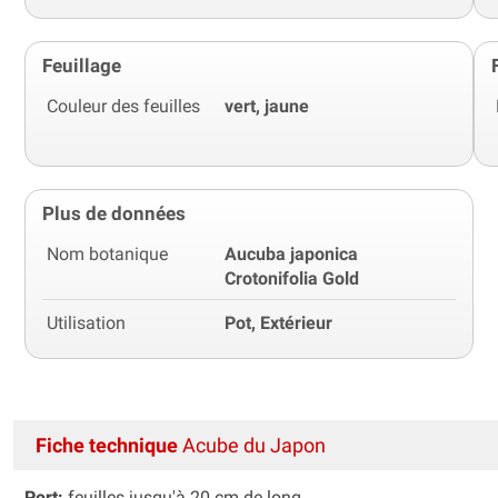
Feuillage
Couleur des feuilles
vert, jaune
Plus de données
Nom botanique
Aucuba japonica
Crotonifolia Gold
Utilisation
Pot, Extérieur
Fiche technique
Acube du Japon
Port:
feuilles jusqu'à 20 cm de long