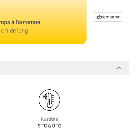
comparer
temps à l'automne
 cm de long
Rusticité
9 °C à 0 °C