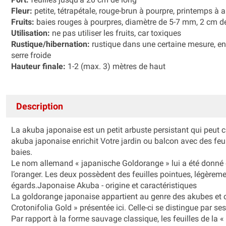
Fleur:
petite, tétrapétale, rouge-brun à pourpre, printemps à
Fruits:
baies rouges à pourpres, diamètre de 5-7 mm, 2 cm d
Utilisation:
ne pas utiliser les fruits, car toxiques
Rustique/hibernation:
rustique dans une certaine mesure, en po
serre froide
Hauteur finale:
1-2 (max. 3) mètres de haut
Description
La akuba japonaise est un petit arbuste persistant qui peut
akuba japonaise enrichit Votre jardin ou balcon avec des feui
baies.
Le nom allemand « japanische Goldorange » lui a été donné e
l’oranger. Les deux possèdent des feuilles pointues, légèremen
égards.Japonaise Akuba - origine et caractéristiques
La goldorange japonaise appartient au genre des akubes e
Crotonifolia Gold » présentée ici. Celle-ci se distingue par se
Par rapport à la forme sauvage classique, les feuilles de la 