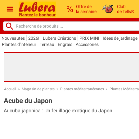
Offre de
Club
la semaine
de Tells®
Nouveautés
2026!
Lubera Créations
PRIX MINI
Idées de jardinage
Plantes d'intérieur
Terreau
Engrais
Accessoires
Accueil
»
Magasin de plantes
»
Plantes méditerranéennes
»
Plantes Méditerr
Acube du Japon
Aucuba japonica : Un feuillage exotique du Japon