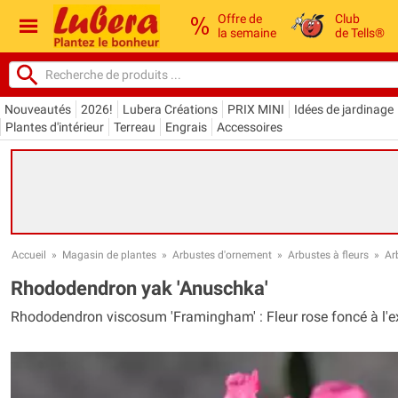
Offre de
Club
la semaine
de Tells®
Nouveautés
2026!
Lubera Créations
PRIX MINI
Idées de jardinage
Plantes d'intérieur
Terreau
Engrais
Accessoires
Accueil
»
Magasin de plantes
»
Arbustes d'ornement
»
Arbustes à fleurs
»
Ar
Rhododendron yak 'Anuschka'
Rhododendron viscosum 'Framingham' : Fleur rose foncé à l'ext