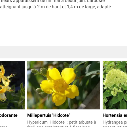
leurs apparaissent de fin mai à début juin. L'arbuste
atteignant jusqu'à 2 m de haut et 1,4 m de large, adapté
 odorante
Millepertuis 'Hidcote'
Hortensia e
Hypericum 'Hidcote' : petit arbuste à
Hydrangea pan