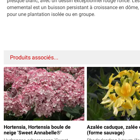
presque blanc, avec un dessin exceptionnel rouge foncé. Les f
ornemental est un buisson persistant à croissance en dôme, 
pour une plantation isolée ou en groupe.
Produits associés...
Hortensia, Hortensia boule de
Azalée caduque, zalée
neige 'Sweet Annabelle®'
(forme sauvage)