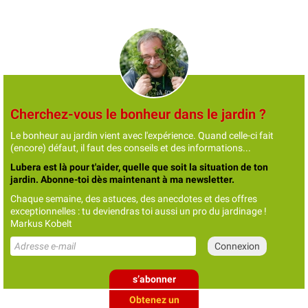
Cherchez-vous le bonheur dans le jardin ?
Le bonheur au jardin vient avec l'expérience. Quand celle-ci fait
(encore) défaut, il faut des conseils et des informations...
Lubera est là pour t'aider, quelle que soit la situation de ton
jardin. Abonne-toi dès maintenant à ma newsletter.
Chaque semaine, des astuces, des anecdotes et des offres
exceptionnelles : tu deviendras toi aussi un pro du jardinage !
Markus Kobelt
s’abonner
Obtenez un