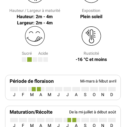
Hauteur / Largeur à maturité
Exposition
Hauteur: 2m - 4m
Plein soleil
Largeur: 2m - 4m
Sucré
Acide
Rusticité
-16 °C et moins
Période de floraison
Mi-mars à fébut avril
J
F
M
A
M
J
J
A
S
O
N
D
Maturation/Récolte
De la mi-juillet à début août
J
F
M
A
M
J
J
A
S
O
N
D