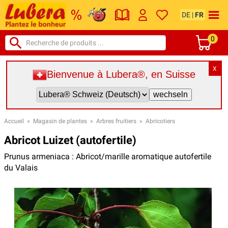
DE
|
FR
0
X
Bienvenue à Lubera®, en Suisse
Accueil
»
Magasin de plantes
»
Arbres fruitiers
»
Abricotiers
Abricot Luizet (autofertile)
Prunus armeniaca : Abricot/marille aromatique autofertile
du Valais