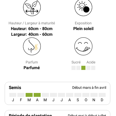
Hauteur / Largeur à maturité
Exposition
Hauteur: 60cm - 80cm
Plein soleil
Largeur: 40cm - 60cm
Parfum
Sucré
Acide
Parfumé
Semis
Début mars à fin avril
J
F
M
A
M
J
J
A
S
O
N
D
Période de plantation
Début mai à début juillet