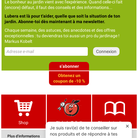
Le bonheur au jardin vient avec l'expérience. Quand celle-ci fait
(encore) défaut, il faut des conseils et des informations...
Lubera est là pour t'aider, quelle que soit la situation de ton
jardin. Abonne-toi dès maintenant à ma newsletter.
Chaque semaine, des astuces, des anecdotes et des offres
exceptionnelles : tu deviendras toi aussi un pro du jardinage !
Markus Kobelt
s’abonner
Obtenez un
coupon de -10 %
Shop
Club de Tells®
Blog de jardinage
Plus d'informations