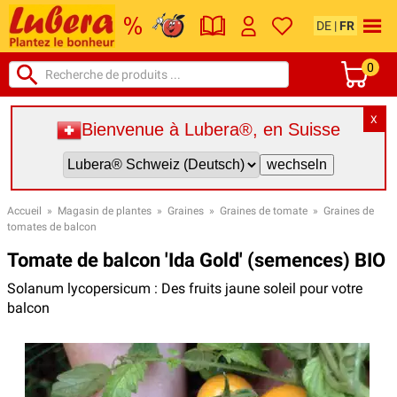
DE
|
FR
0
X
Bienvenue à Lubera®, en Suisse
Accueil
»
Magasin de plantes
»
Graines
»
Graines de tomate
»
Graines de
tomates de balcon
Tomate de balcon 'Ida Gold' (semences) BIO
Solanum lycopersicum : Des fruits jaune soleil pour votre
balcon