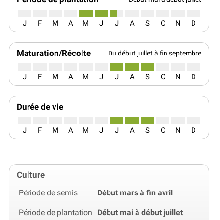
J
F
M
A
M
J
J
A
S
O
N
D
Maturation/Récolte
Du début juillet à fin septembre
J
F
M
A
M
J
J
A
S
O
N
D
Durée de vie
J
F
M
A
M
J
J
A
S
O
N
D
Culture
Période de semis
Début mars à fin avril
Période de plantation
Début mai à début juillet