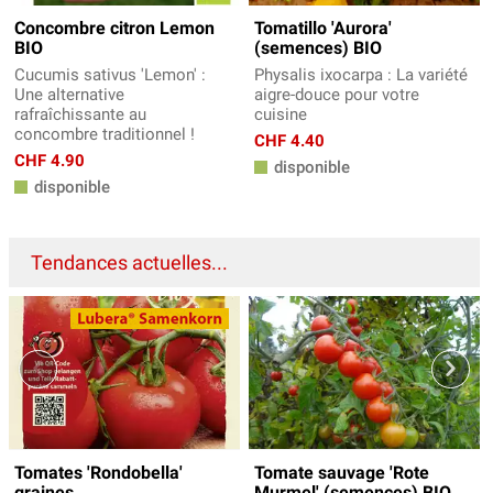
Concombre citron Lemon
Tomatillo 'Aurora'
BIO
(semences) BIO
Cucumis sativus 'Lemon' :
Physalis ixocarpa : La variété
Une alternative
aigre-douce pour votre
rafraîchissante au
cuisine
concombre traditionnel !
CHF 4.40
CHF 4.90
disponible
disponible
Tendances actuelles...
Tomates 'Rondobella'
Tomate sauvage 'Rote
graines
Murmel' (semences) BIO