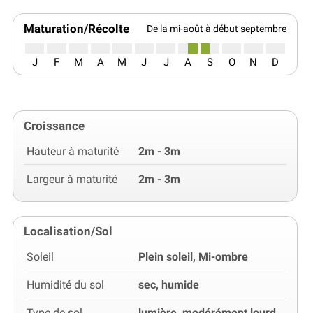
Maturation/Récolte
De la mi-août à début septembre
J
F
M
A
M
J
J
A
S
O
N
D
Croissance
Hauteur à maturité
2m - 3m
Largeur à maturité
2m - 3m
Localisation/Sol
Soleil
Plein soleil, Mi-ombre
Humidité du sol
sec, humide
Type de sol
lumière, modérément lourd,