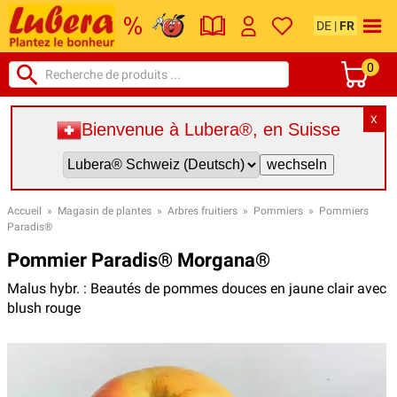
DE
|
FR
0
X
Bienvenue à Lubera®, en Suisse
Accueil
»
Magasin de plantes
»
Arbres fruitiers
»
Pommiers
»
Pommiers
Paradis®
Pommier Paradis® Morgana®
Malus hybr. : Beautés de pommes douces en jaune clair avec
blush rouge