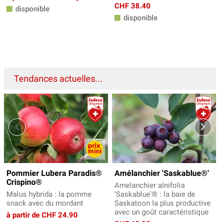
CHF 38.40
disponible
disponible
Tendances actuelles...
Pommier Lubera Paradis®
Amélanchier 'Saskablue®'
Crispino®
Amelanchier alnifolia
Malus hybrida : la pomme
'Saskablue'® : la baie de
snack avec du mordant
Saskatoon la plus productive
avec un goût caractéristique
à partir de CHF 24.90