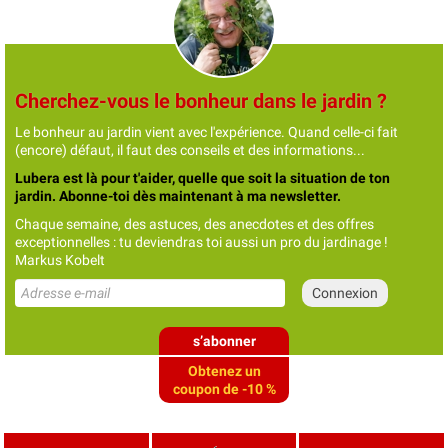
Cherchez-vous le bonheur dans le jardin ?
Le bonheur au jardin vient avec l'expérience. Quand celle-ci fait
(encore) défaut, il faut des conseils et des informations...
Lubera est là pour t'aider, quelle que soit la situation de ton
jardin. Abonne-toi dès maintenant à ma newsletter.
Chaque semaine, des astuces, des anecdotes et des offres
exceptionnelles : tu deviendras toi aussi un pro du jardinage !
Markus Kobelt
s’abonner
Obtenez un
coupon de -10 %