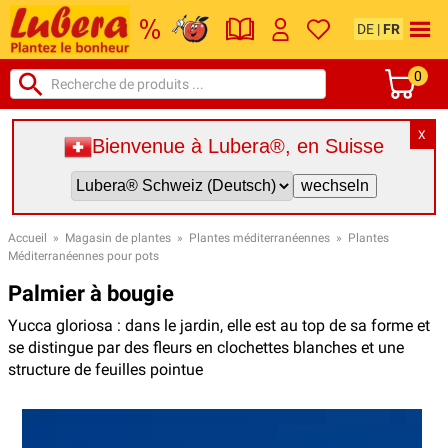
DE
|
FR
0
X
Bienvenue à Lubera®, en Suisse
Accueil
»
Magasin de plantes
»
Plantes méditerranéennes
»
Plantes
Méditerranéennes pour pots
Palmier à bougie
Yucca gloriosa : dans le jardin, elle est au top de sa forme et
se distingue par des fleurs en clochettes blanches et une
structure de feuilles pointue