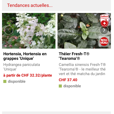
Tendances actuelles...
Hortensia, Hortensia en
Théier Fresh-T®
grappes 'Unique'
'Tearoma'®
Hydrangea paniculata
Camellia sinensis Fresh-T®
'Unique'
'Tearoma'® - le meilleur thé
vert et thé matcha du jardin
à partir de CHF 32.32/plante
CHF 37.40
disponible
disponible