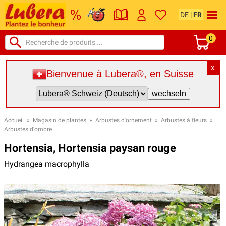
DE
|
FR
0
X
Bienvenue à Lubera®, en Suisse
Accueil
»
Magasin de plantes
»
Arbustes d'ornement
»
Arbustes à fleurs
»
Arbustes d'ombre
Hortensia, Hortensia paysan rouge
Hydrangea macrophylla