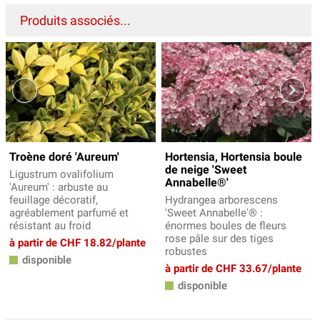
Produits associés...
Troène doré 'Aureum'
Hortensia, Hortensia boule
de neige 'Sweet
Ligustrum ovalifolium
Annabelle®'
'Aureum' : arbuste au
feuillage décoratif,
Hydrangea arborescens
agréablement parfumé et
'Sweet Annabelle'® :
résistant au froid
énormes boules de fleurs
rose pâle sur des tiges
à partir de CHF 18.82/plante
robustes
disponible
à partir de CHF 33.67/plante
disponible