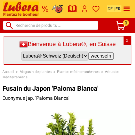
DE
|
FR
0
X
Bienvenue à Lubera®, en Suisse
Accueil
»
Magasin de plantes
»
Plantes méditerranéennes
»
Arbustes
Méditerranéens
Fusain du Japon 'Paloma Blanca'
Euonymus jap. 'Paloma Blanca'