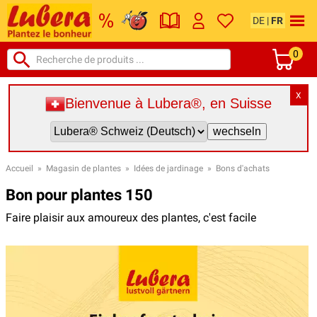
DE
|
FR
0
X
Bienvenue à Lubera®, en Suisse
Accueil
»
Magasin de plantes
»
Idées de jardinage
»
Bons d'achats
Bon pour plantes 150
Faire plaisir aux amoureux des plantes, c'est facile