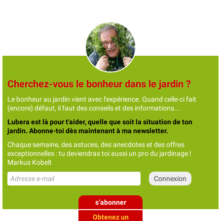
Cherchez-vous le bonheur dans le jardin ?
Le bonheur au jardin vient avec l'expérience. Quand celle-ci fait
(encore) défaut, il faut des conseils et des informations...
Lubera est là pour t'aider, quelle que soit la situation de ton
jardin. Abonne-toi dès maintenant à ma newsletter.
Chaque semaine, des astuces, des anecdotes et des offres
exceptionnelles : tu deviendras toi aussi un pro du jardinage !
Markus Kobelt
s’abonner
Obtenez un